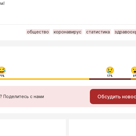
м!
общество
коронавирус
статистика
здравоох
71%
17%
0
Обсудить ново
ь? Поделитесь с нами