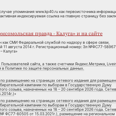
случае упоминания www.kp40.ru как первоисточника информаци
 активная индексируемая ссылка на главную страницу без зак
мсомольская правда - Калуга» и на сайте
н как СМИ Федеральной службой по надзору в сфере связи,
 11 августа 2014 г. Регистрационный номер: Эл №ФС77-58967
– Калуга»
 Пользователей сайта, а также счетчики Яндекс.Метрика, Livein
я в Политике по защите персональных данных.
г по размещению на страницах сетевого издания для размеще
збирательной кампании по выборам в Государственную Думу
го созыва, назначенных на 18 – 20 сентября 2026 года. Сете
.2014г.)
»
г по размещению на страницах сетевого издания для размеще
збирательной кампании по выборам в Государственную Думу
го созыва, назначенных на 18 – 20 сентября 2026 года. Сете
 № ФС77-80505 от 15.03.2021г.), размещение на региональном