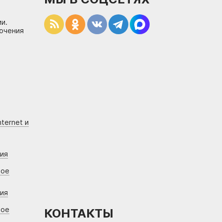
и.
лючения
ternet и
ния
вое
ния
вое
КОНТАКТЫ