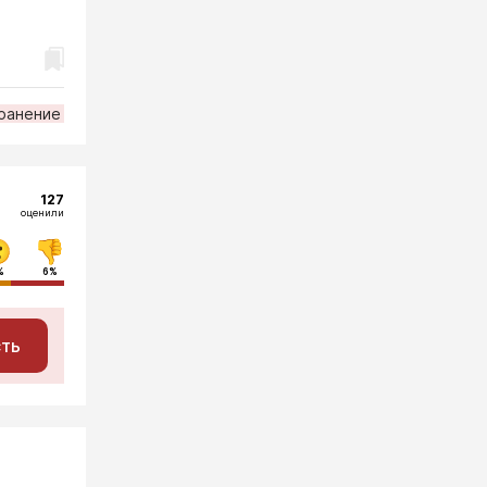
ранение
127
оценили
%
6%
сть