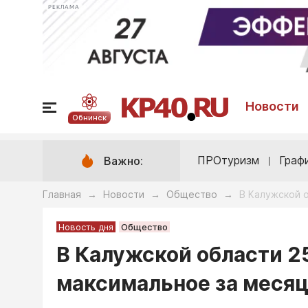
РЕКЛАМА
Новости
Обнинск
ПРОтуризм
Граф
Важно:
Главная
Новости
Общество
В Калужской 
→
→
→
Новость дня
Общество
В Калужской области 2
максимальное за месяц