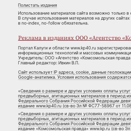
Полистать издания
Использование материалов сайта возможно только в 
В случае использования материалов на других сайтах
в no-index, no-follow обязательна.
Реклама в изданиях ООО «Агентство «Ко
Портал Калуги и области www.kp40.ru зарегистрирова
информационных технологий и массовых коммуникаций
Учредитель: ООО «Агентство «Комсомольская правда 
Главный редактор: Ивкин В.П.
Сайт использует IP адреса, cookie, данные геолокации
Google-анатилика. Условия использования содержатс
«
Сведения о размере и других условиях оплаты услу
предвыборных, агитационных материалов в период и
Федерального Собрания Российской Федерации девято
издание www.kp40.ru (св-во Эл № ФС77-58967 от 11.08
«
Сведения о размере и других условиях оплаты услу
предвыборных, агитационных материалов в период и
Федерального Собрания Российской Федерации девято
издание «Комсомольская правда» www.kp.ru (св-во Эл