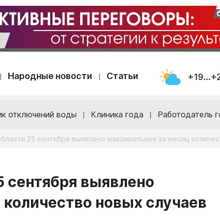
Народные новости
Статьи
+19...+
ик отключений воды
Клиника года
Работодатель г
области 25 сентября выявлено максимальное за месяц количе
5 сентября выявлено
 количество новых случаев