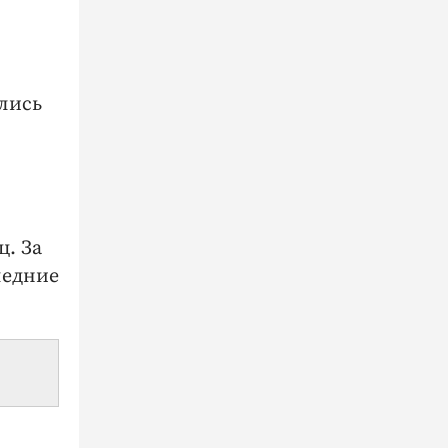
ились
ц. За
следние