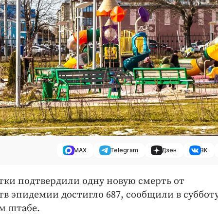
MAX
Telegram
Дзен
ВК
утки подтвердили одну новую смерть от
в эпидемии достигло 687, сообщили в субботу
м штабе.