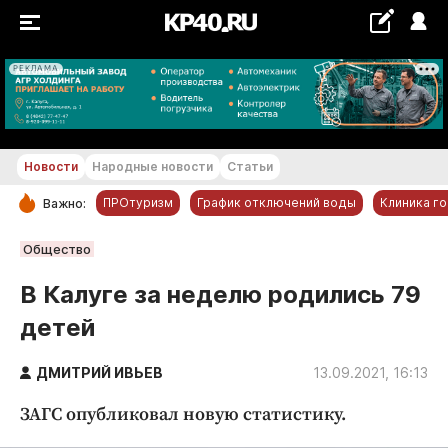
РЕКЛАМА
+23...+24 °С
Новости
Народные новости
Статьи
ПРОтуризм
График отключений воды
Клиника г
Важно:
РУБРИКИ
Общество
Обнинск
В Калуге за неделю родились 79
Новости компаний
детей
Статьи
Народные новости
ДМИТРИЙ ИВЬЕВ
13.09.2021, 16:13
Авто и транспорт
ЗАГС опубликовал новую статистику.
Благоустройство