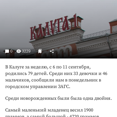
Криминал
Культура
Недвижимость и ЖКХ
Образование
Общество
Погода
Праздники
0
3229
Происшествия
Спорт
В Калуге за неделю, с 6 по 11 сентября,
родились 79 детей. Среди них 33 девочки и 46
Экономика и бизнес
мальчиков, сообщили нам в понедельник в
ПРОЕКТЫ
городском управлении ЗАГС.
Блоги
Среди новорожденных были была одна двойня.
Издания
Самый маленький младенец весил 1900
Медиаперсона
граммов, а самый большой - 4720 граммов.