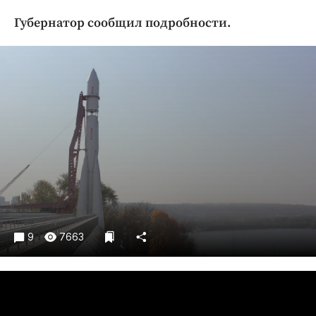
Криминал
Губернатор сообщил подробности.
Культура
Недвижимость и ЖКХ
Образование
Общество
Погода
Праздники
Происшествия
Спорт
Экономика и бизнес
ПРОЕКТЫ
9
7663
Блоги
Издания
Медиаперсона