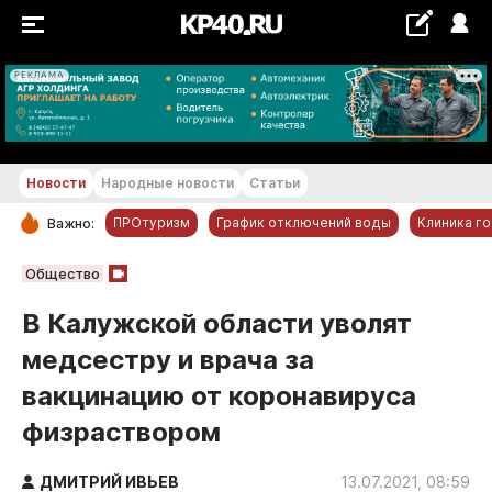
РЕКЛАМА
+20...+21 °С
Новости
Народные новости
Статьи
ПРОтуризм
График отключений воды
Клиника г
Важно:
РУБРИКИ
Общество
Обнинск
В Калужской области уволят
Новости компаний
медсестру и врача за
Статьи
вакцинацию от коронавируса
Народные новости
физраствором
Авто и транспорт
Благоустройство
ДМИТРИЙ ИВЬЕВ
13.07.2021, 08:59