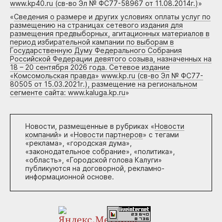
www.kp40.ru (св-во Эл № ФС77-58967 от 11.08.2014г.)
»
«
Сведения о размере и других условиях оплаты услуг по
размещению на страницах сетевого издания для
размещения предвыборных, агитационных материалов в
период избирательной кампании по выборам в
Государственную Думу Федерального Собрания
Российской Федерации девятого созыва, назначенных на
18 – 20 сентября 2026 года. Сетевое издание
«Комсомольская правда» www.kp.ru (св-во Эл № ФС77-
80505 от 15.03.2021г.), размещение на региональном
сегменте сайта: www.kaluga.kp.ru
»
Новости, размещенные в рубриках «
Новости
компаний
» и «
Новости партнеров
» с тегами
«реклама», «городская дума»,
«законодательное собрание», «политика»,
«область», «Городской голова Калуги»
публикуются на договорной, рекламно-
информационной основе.