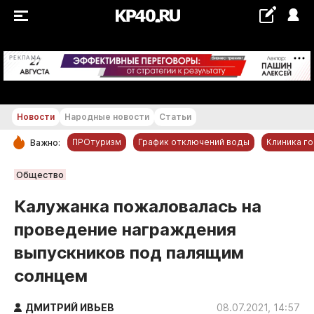
+18...+19 °С
РЕКЛАМА
Новости
Народные новости
Статьи
ПРОтуризм
График отключений воды
Клиника г
Важно:
РУБРИКИ
Общество
Обнинск
Калужанка пожаловалась на
Новости компаний
проведение награждения
Статьи
выпускников под палящим
Народные новости
солнцем
Авто и транспорт
Благоустройство
ДМИТРИЙ ИВЬЕВ
08.07.2021, 14:57