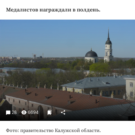
Криминал
Медалистов награждали в полдень.
Культура
Недвижимость и ЖКХ
Образование
Общество
Погода
Праздники
Происшествия
Спорт
Экономика и бизнес
ПРОЕКТЫ
Блоги
28
6694
Издания
Медиаперсона
Фото: правительство Калужской области.