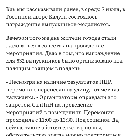
Интересное чтиво
Как мы рассказывали ранее, в среду, 7 июля, в
Клиника года
Гостином дворе Калуги состоялось
Бренд года
награждение выпускников-медалистов.
Работодатель года
Вечером того же дня жители города стали
жаловаться в соцсетях на проведение
мероприятия. Дело в том, что награждение
для 532 выпускников было организовано под
палящим солнцем в полдень.
- Несмотря на наличие результатов ПЦР,
церемонию перенесли на улицу, - отметила
калужанка. - Организаторы оправдали это
запретом СанПиН на проведение
мероприятий в помещениях. Церемония
проходила с 11:00 до 13:30. Под солнцем. Да,
сейчас такие обстоятельства, но под
обстоятельства всегда можно подстроиться.