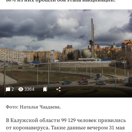
Криминал
Культура
Недвижимость и ЖКХ
Образование
Общество
Погода
Праздники
Происшествия
Спорт
Экономика и бизнес
2
3364
ПРОЕКТЫ
Фото: Наталья Чаадаева.
Блоги
Издания
В Калужской области 99 129 человек привились
Медиаперсона
от коронавируса. Такие данные вечером 31 мая