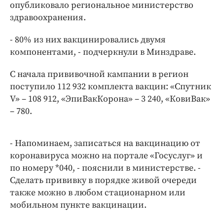
Интересное чтиво
опубликовало региональное министерство
здравоохранения.
Клиника года
Бренд года
- 80% из них вакцинировались двумя
Работодатель года
компонентами, - подчеркнули в Минздраве.
С начала прививочной кампании в регион
поступило 112 932 комплекта вакцин: «Спутник
V» – 108 912, «ЭпиВакКорона» – 3 240, «КовиВак»
– 780.
- Напоминаем, записаться на вакцинацию от
коронавируса можно на портале «Госуслуг» и
по номеру *040, - пояснили в министерстве. -
Сделать прививку в порядке живой очереди
также можно в любом стационарном или
мобильном пункте вакцинации.