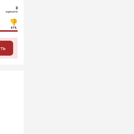
3
оценили
67%
сть