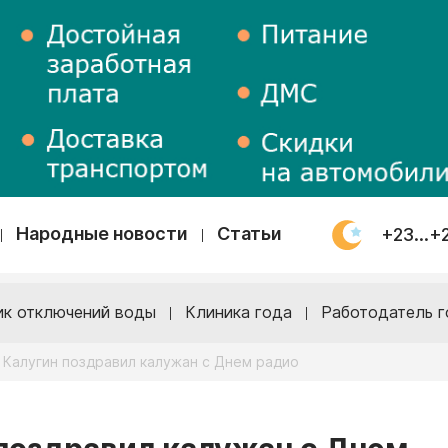
Народные новости
Статьи
+23...+
ик отключений воды
Клиника года
Работодатель г
 Калугин поздравил калужан с Днем радио