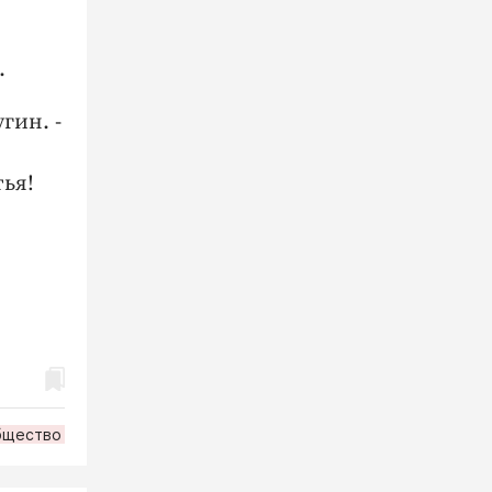
.
гин. -
ья!
бщество