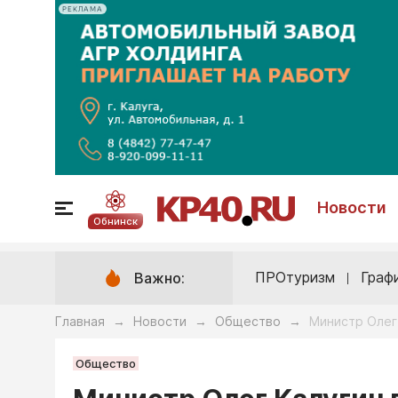
РЕКЛАМА
Новости
Обнинск
ПРОтуризм
Граф
Важно:
Главная
Новости
Общество
Министр Олег
→
→
→
Общество