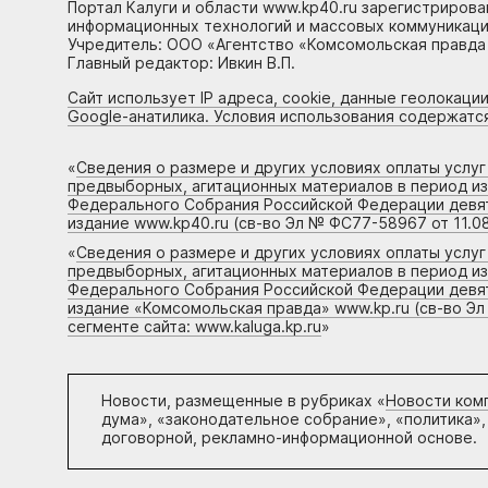
Портал Калуги и области www.kp40.ru зарегистрирова
информационных технологий и массовых коммуникаций
Учредитель: ООО «Агентство «Комсомольская правда 
Главный редактор: Ивкин В.П.
Сайт использует IP адреса, cookie, данные геолокации
Google-анатилика. Условия использования содержатс
«
Сведения о размере и других условиях оплаты услу
предвыборных, агитационных материалов в период и
Федерального Собрания Российской Федерации девято
издание www.kp40.ru (св-во Эл № ФС77-58967 от 11.08
«
Сведения о размере и других условиях оплаты услу
предвыборных, агитационных материалов в период и
Федерального Собрания Российской Федерации девято
издание «Комсомольская правда» www.kp.ru (св-во Эл
сегменте сайта: www.kaluga.kp.ru
»
Новости, размещенные в рубриках «
Новости ком
дума», «законодательное собрание», «политика»,
договорной, рекламно-информационной основе.