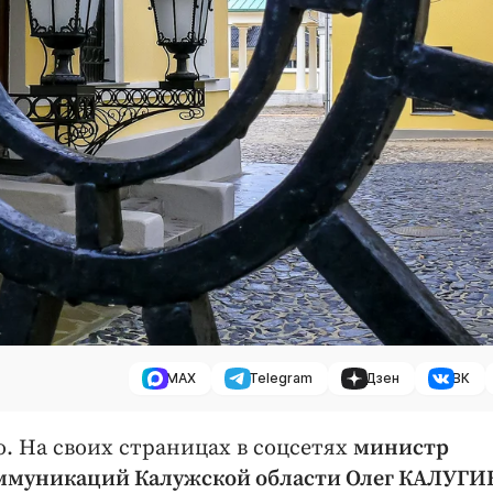
MAX
Telegram
Дзен
ВК
о. На своих страницах в соцсетях
министр
оммуникаций Калужской области Олег КАЛУГИ