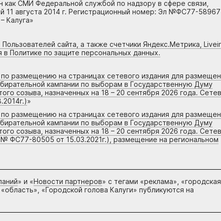
н как СМИ Федеральной службой по надзору в сфере связи,
 11 августа 2014 г. Регистрационный номер: Эл №ФС77-58967
– Калуга»
 Пользователей сайта, а также счетчики Яндекс.Метрика, Livein
я в Политике по защите персональных данных.
г по размещению на страницах сетевого издания для размеще
збирательной кампании по выборам в Государственную Думу
го созыва, назначенных на 18 – 20 сентября 2026 года. Сете
.2014г.)
»
г по размещению на страницах сетевого издания для размеще
збирательной кампании по выборам в Государственную Думу
го созыва, назначенных на 18 – 20 сентября 2026 года. Сете
 № ФС77-80505 от 15.03.2021г.), размещение на региональном
паний
» и «
Новости партнеров
» с тегами «реклама», «городская
 «область», «Городской голова Калуги» публикуются на