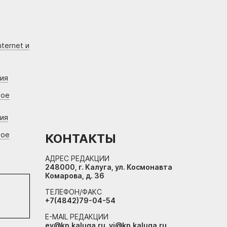
ternet и
ния
вое
ния
вое
КОНТАКТЫ
АДРЕС РЕДАКЦИИ
248000, г. Калуга, ул. Космонавта
Комарова, д. 36
ТЕЛЕФОН/ФАКС
+7(4842)79-04-54
E-MAIL РЕДАКЦИИ
ev@kp.kaluga.ru, vi@kp.kaluga.ru