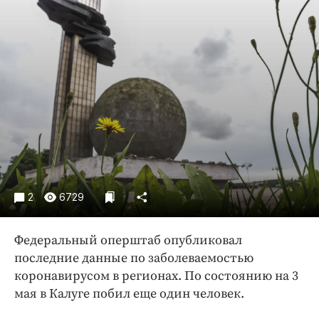
Криминал
Культура
Недвижимость и ЖКХ
Образование
Общество
Погода
Праздники
Происшествия
Спорт
2
6729
Экономика и бизнес
ПРОЕКТЫ
Федеральный оперштаб опубликовал
последние данные по заболеваемостью
Блоги
коронавирусом в регионах. По состоянию на 3
Издания
мая в Калуге побил еще один человек.
Медиаперсона