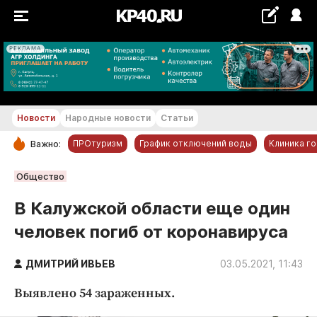
РЕКЛАМА
+27...+28 °С
Новости
Народные новости
Статьи
ПРОтуризм
График отключений воды
Клиника г
Важно:
РУБРИКИ
Общество
Обнинск
В Калужской области еще один
Новости компаний
человек погиб от коронавируса
Статьи
Народные новости
ДМИТРИЙ ИВЬЕВ
03.05.2021, 11:43
Авто и транспорт
Выявлено 54 зараженных.
Благоустройство