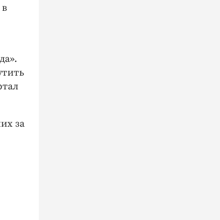
 в
да».
утить
ртал
их за