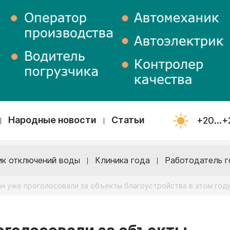
Народные новости
Статьи
+20...+
ик отключений воды
Клиника года
Работодатель г
ан уже проголосовали за объекты благоустройства в этом год