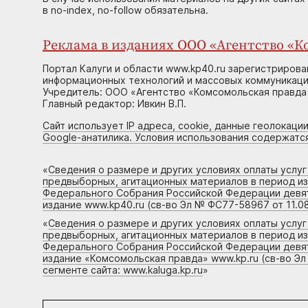
в no-index, no-follow обязательна.
Реклама в изданиях ООО «Агентство «Ко
Портал Калуги и области www.kp40.ru зарегистрирова
информационных технологий и массовых коммуникаций
Учредитель: ООО «Агентство «Комсомольская правда 
Главный редактор: Ивкин В.П.
Сайт использует IP адреса, cookie, данные геолокации
Google-анатилика. Условия использования содержатс
«
Сведения о размере и других условиях оплаты услу
предвыборных, агитационных материалов в период и
Федерального Собрания Российской Федерации девято
издание www.kp40.ru (св-во Эл № ФС77-58967 от 11.08
«
Сведения о размере и других условиях оплаты услу
предвыборных, агитационных материалов в период и
Федерального Собрания Российской Федерации девято
издание «Комсомольская правда» www.kp.ru (св-во Эл
сегменте сайта: www.kaluga.kp.ru
»