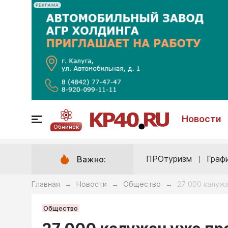
РЕКЛАМА
Новости
Обнинск
ПРОтуризм
Граф
Важно:
Главная
Новости
Общество
27 000 калуж
→
→
→
Общество