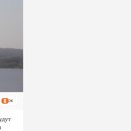
ОК
удут
ч