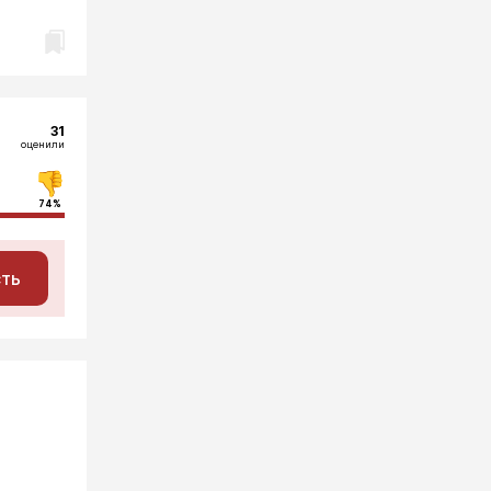
31
оценили
74%
сть