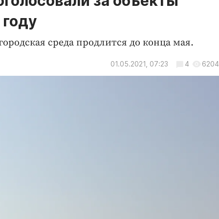
оголосовали за объекты
 году
ородская среда продлится до конца мая.
01.05.2021, 07:23
4
6204