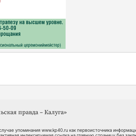
ьская правда – Калуга»
случае упоминания www.kp40.ru как первоисточника информаци
 активная индексируемая ссылка на главную страницу без зак