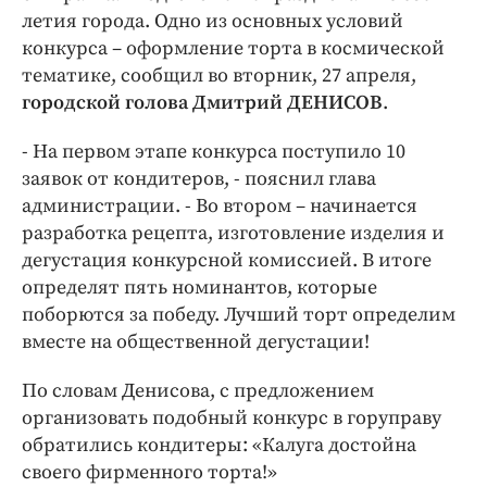
Интересное чтиво
летия города. Одно из основных условий
Клиника года
конкурса – оформление торта в космической
Бренд года
тематике, сообщил во вторник, 27 апреля,
городской голова Дмитрий ДЕНИСОВ
.
Работодатель года
- На первом этапе конкурса поступило 10
заявок от кондитеров, - пояснил глава
администрации. - Во втором – начинается
разработка рецепта, изготовление изделия и
дегустация конкурсной комиссией. В итоге
определят пять номинантов, которые
поборются за победу. Лучший торт определим
вместе на общественной дегустации!
По словам Денисова, с предложением
организовать подобный конкурс в горуправу
обратились кондитеры: «Калуга достойна
своего фирменного торта!»