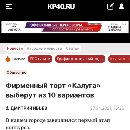
+17...+18 °С
РЕКЛАМА
Новости
Народные новости
Статьи
ПРОтуризм
График отключений воды
Клиника г
Важно:
РУБРИКИ
Общество
Обнинск
Фирменный торт «Калуга»
Новости компаний
выберут из 10 вариантов
Статьи
Народные новости
ДМИТРИЙ ИВЬЕВ
27.04.2021, 16:26
Авто и транспорт
В нашем городе завершился первый этап
Благоустройство
конкурса.