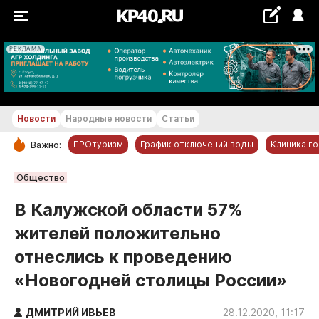
РЕКЛАМА
+20...+21 °С
Новости
Народные новости
Статьи
ПРОтуризм
График отключений воды
Клиника г
Важно:
РУБРИКИ
Общество
Обнинск
В Калужской области 57%
Новости компаний
жителей положительно
Статьи
отнеслись к проведению
Народные новости
«Новогодней столицы России»
Авто и транспорт
Благоустройство
ДМИТРИЙ ИВЬЕВ
28.12.2020, 11:17