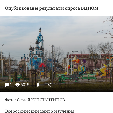
Криминал
Опубликованы результаты опроса ВЦИОМ.
Культура
Недвижимость и ЖКХ
Образование
Общество
Погода
Праздники
Происшествия
Спорт
Экономика и бизнес
ПРОЕКТЫ
1
5016
Блоги
Издания
Фото: Сергей КОНСТАНТИНОВ.
Медиаперсона
Всероссийский центр изучения