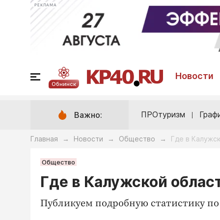
РЕКЛАМА
Новости
Обнинск
ПРОтуризм
Граф
Важно:
Главная
Новости
Общество
Где в Калужс
→
→
→
Общество
Где в Калужской облас
Публикуем подробную статистику по