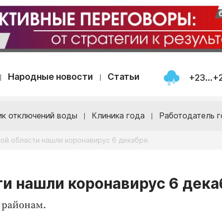
Народные новости
Статьи
+23...+
ик отключений воды
Клиника года
Работодатель г
кой области нашли коронавирус 6 декабря
ти нашли коронавирус 6 дека
 районам.