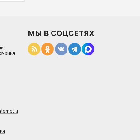
МЫ В СОЦСЕТЯХ
и.
лючения
ternet и
ния