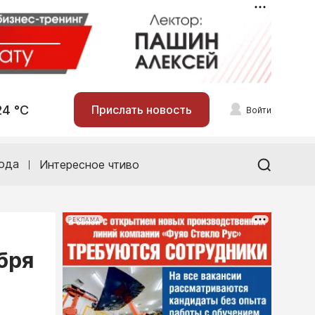
24 °С
Прислать новость
Войти
ода
Интересное чтиво
РЕКЛАМА
бря