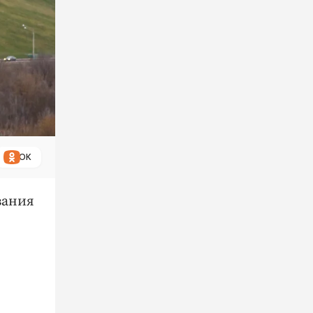
ОК
вания