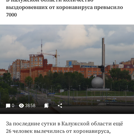
Криминал
выздоровевших от коронавируса превысило
Культура
7000
Недвижимость и ЖКХ
Образование
Общество
Погода
Праздники
Происшествия
Спорт
Экономика и бизнес
ПРОЕКТЫ
0
3858
Блоги
Издания
За последние сутки в Калужской области ещё
Медиаперсона
26 человек вылечились от коронавируса,