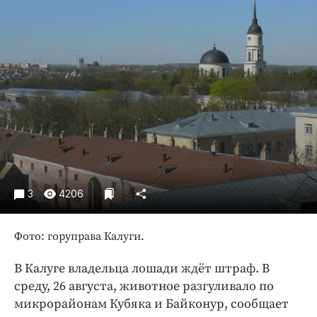
Криминал
Культура
Недвижимость и ЖКХ
Образование
Общество
Погода
Праздники
Происшествия
Спорт
3
4206
Экономика и бизнес
ПРОЕКТЫ
Фото: горуправа Калуги.
Блоги
В Калуге владельца лошади ждёт штраф. В
Издания
среду, 26 августа, животное разгуливало по
Медиаперсона
микрорайонам Кубяка и Байконур, сообщает