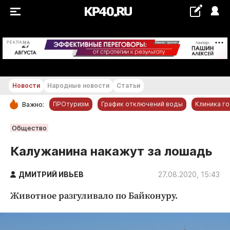
+24...+25 °С
РЕКЛАМА
Новости
Народные новости
Статьи
ПРОтуризм
График отключений воды
Клиника г
Важно:
РУБРИКИ
Общество
Обнинск
Калужанина накажут за лошадь
Новости компаний
ДМИТРИЙ ИВЬЕВ
Статьи
27.08.2020, 15:43
Народные новости
Животное разгуливало по Байконуру.
Авто и транспорт
Благоустройство