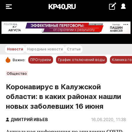
+21...+22 °С
РЕКЛАМА
Новости
Народные новости
Статьи
ПРОтуризм
График отключений воды
Клиника г
Важно:
РУБРИКИ
Общество
Обнинск
Коронавирус в Калужской
Новости компаний
области: в каких районах нашли
Статьи
новых заболевших 16 июня
Народные новости
Авто и транспорт
ДМИТРИЙ ИВЬЕВ
16.06.2020, 11:38
Благоустройство
Актуальная информация по эпидемии COVID-