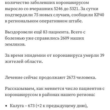
Интересное чтиво
количество заболевших коронавирусом
выросло со вчерашних 5246 до 5321. За сутки
Клиника года
подтвердили 75 новых случаев, сообщили KP40
Бренд года
в региональном оперативном штабе.
Работодатель года
Выздоровели ещё 83 пациента. Всего с
болезнью уже справились 2609 наших
земляков.
За время эпидемии от коронавируса умерли 39
жителей области.
Лечение сейчас продолжают 2673 человека.
Рассказываем, как меняется число пациентов с
коронавирусом в районах нашего региона:
Калуга – 673 (+2 к предыдущему дню),