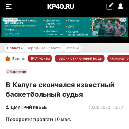
РЕКЛАМА
+22...+23 °С
Новости
Народные новости
Статьи
ПРОтуризм
График отключений воды
Клиника г
Важно:
РУБРИКИ
Общество
Обнинск
В Калуге скончался известный
Новости компаний
баскетбольный судья
Статьи
Народные новости
ДМИТРИЙ ИВЬЕВ
10.05.2020, 16:37
Авто и транспорт
Похороны прошли 10 мая.
Благоустройство