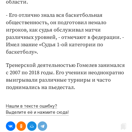
области.
Интересное чтиво
Клиника года
- Его отлично знала вся баскетбольная
Бренд года
общественность, он подготовил немало
Работодатель года
игроков, как судья обслуживал матчи
различных уровней, - отмечают в федерации. -
Имел звание «Судья 1-ой категории по
баскетболу».
Тренерской деятельностью Гомелев занимался
с 2007 по 2018 годы. Его ученики неоднократно
выигрывали различные турниры и часто
поднимались на пьедестал.
Нашли в тексте ошибку?
Выделите её и нажмите сюда!