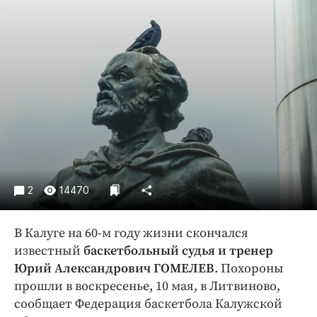
Криминал
Культура
Недвижимость и ЖКХ
Образование
Общество
Погода
Праздники
Происшествия
Спорт
2
14470
Экономика и бизнес
ПРОЕКТЫ
В Калуге на 60-м году жизни скончался
известный
баскетбольный судья и тренер
Блоги
Юрий Александрович ГОМЕЛЕВ
. Похороны
Издания
прошли в воскресенье, 10 мая, в Литвиново,
Медиаперсона
сообщает Федерация баскетбола Калужской