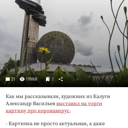
Криминал
Культура
Недвижимость и ЖКХ
Образование
Общество
Погода
Праздники
Происшествия
Спорт
21
11988
Экономика и бизнес
ПРОЕКТЫ
Как мы рассказывали, художник из Калуги
Александр Васильев
выставил на торги
Блоги
картину про коронавирус
.
Издания
Медиаперсона
- Картинка не просто актуальная, а даже