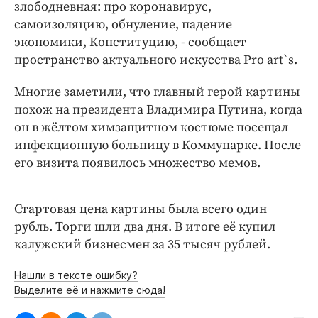
Интересное чтиво
злободневная: про коронавирус,
самоизоляцию, обнуление, падение
Клиника года
экономики, Конституцию, - сообщает
Бренд года
пространство актуального искусства Pro art`s.
Работодатель года
Многие заметили, что главный герой картины
похож на президента Владимира Путина, когда
он в жёлтом химзащитном костюме посещал
инфекционную больницу в Коммунарке. После
его визита появилось множество мемов.
Стартовая цена картины была всего один
рубль. Торги шли два дня. В итоге её купил
калужский бизнесмен за 35 тысяч рублей.
Нашли в тексте ошибку?
Выделите её и нажмите сюда!