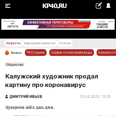
+21...+22 °С
РЕКЛАМА
Новости
Народные новости
Статьи
ПРОтуризм
График отключений воды
Клиника г
Важно:
РУБРИКИ
Общество
Обнинск
Калужский художник продал
Новости компаний
картину про коронавирус
Статьи
Народные новости
ДМИТРИЙ ИВЬЕВ
10.04.2020, 12:25
Авто и транспорт
Аукцион шёл два дня.
Благоустройство