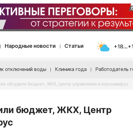
Народные новости
Статьи
+18...+
ик отключений воды
Клиника года
Работодатель г
тве обсудили бюджет, ЖКХ, Центр управления и коронавирус
или бюджет, ЖКХ, Центр
рус