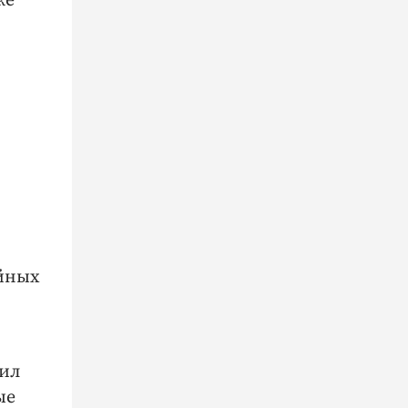
же
айных
тил
ые