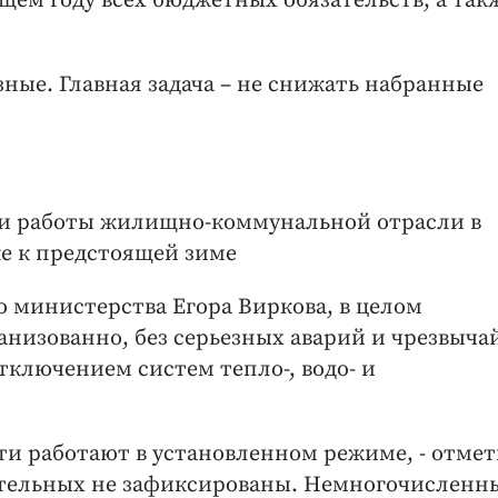
щем году всех бюджетных обязательств, а так
зные. Главная задача – не снижать набранные
оги работы жилищно-коммунальной отрасли в
е к предстоящей зиме
 министерства Егора Виркова, в целом
анизованно, без серьезных аварий и чрезвыч
тключением систем тепло-, водо- и
сти работают в установленном режиме, - отме
отельных не зафиксированы. Немногочисленн