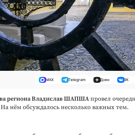
MAX
Telegram
Дзен
ВК
ава региона Владислав ШАПША
провел очеред
 На нём обсуждалось несколько важных тем.