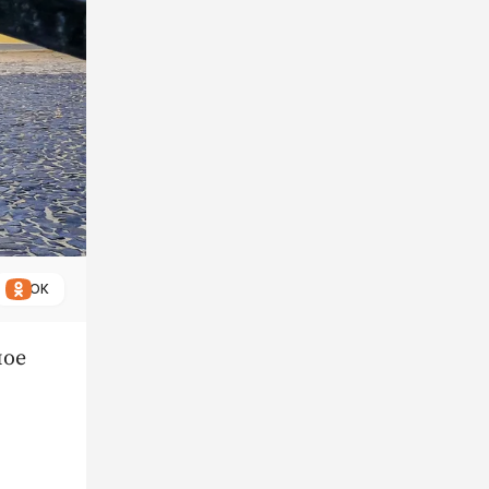
ОК
ное