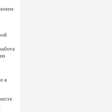
ванием
ной
й
работа
ию
е в
месте
а