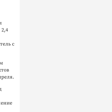
и
2,4
тель с
ым
ктов
преля.
д
ление