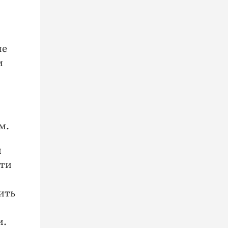
не
м
м.
й
яти
ить
и.