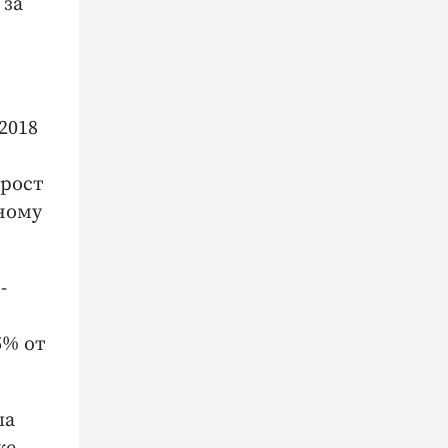
 за
2018
ирост
ному
-
5% от
ша