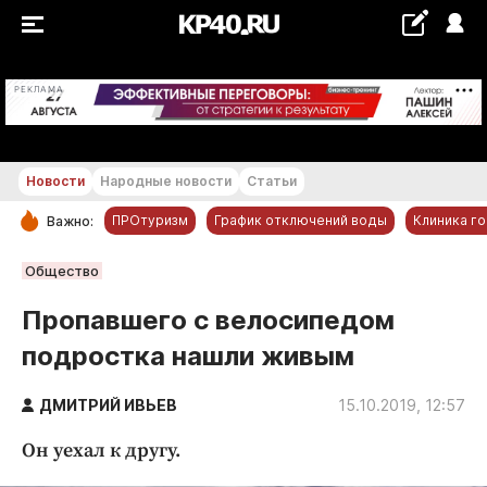
+30 °С
РЕКЛАМА
Новости
Народные новости
Статьи
ПРОтуризм
График отключений воды
Клиника г
Важно:
РУБРИКИ
Общество
Обнинск
Пропавшего с велосипедом
Новости компаний
подростка нашли живым
Статьи
Народные новости
ДМИТРИЙ ИВЬЕВ
15.10.2019, 12:57
Авто и транспорт
Он уехал к другу.
Благоустройство