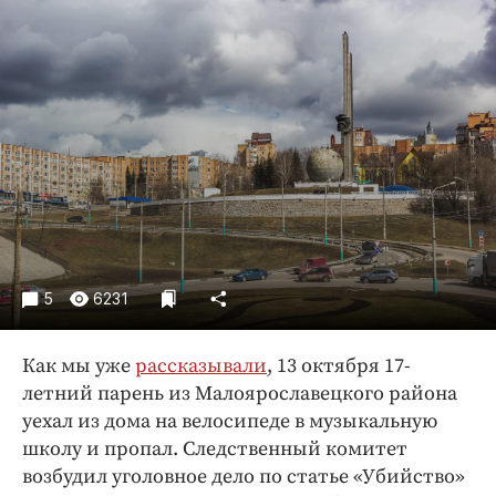
Криминал
Культура
Недвижимость и ЖКХ
Образование
Общество
Погода
Праздники
Происшествия
Спорт
5
6231
Экономика и бизнес
ПРОЕКТЫ
Как мы уже
рассказывали
, 13 октября 17-
летний парень из Малоярославецкого района
Блоги
уехал из дома на велосипеде в музыкальную
Издания
школу и пропал. Следственный комитет
Медиаперсона
возбудил уголовное дело по статье «Убийство»