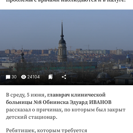
Криминал
Культура
Недвижимость и ЖКХ
Образование
Общество
Погода
Праздники
Происшествия
Спорт
30
24104
Экономика и бизнес
В среду, 5 июня,
главврач клинической
ПРОЕКТЫ
больницы №8 Обнинска Эдуард ИВАНОВ
Блоги
рассказал о причинах, по которым был закрыт
Издания
детский стационар.
Медиаперсона
Ребятишек, которым требуется