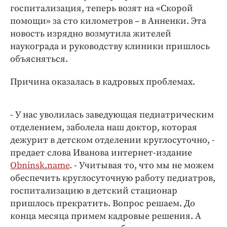
Интересное чтиво
госпитализация, теперь возят на «Скорой
Клиника года
помощи» за сто километров – в Анненки. Эта
Бренд года
новость изрядно возмутила жителей
наукограда и руководству клиники пришлось
Работодатель года
объясняться.
Причина оказалась в кадровых проблемах.
- У нас уволилась заведующая педиатрическим
отделением, заболела наш доктор, которая
дежурит в детском отделении круглосуточно, -
предает слова Иванова интернет-издание
Obninsk.name
. - Учитывая то, что мы не можем
обеспечить круглосуточную работу педиатров,
госпитализацию в детский стационар
пришлось прекратить. Вопрос решаем. До
конца месяца примем кадровые решения. А