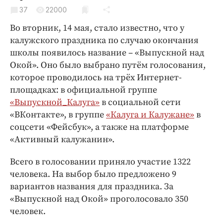
Криминал
37
22000
Культура
Во вторник, 14 мая, стало известно, что у
Недвижимость и ЖКХ
калужского праздника по случаю окончания
Образование
школы появилось название – «Выпускной над
Окой». Оно было выбрано путём голосования,
Общество
которое проводилось на трёх Интернет-
Погода
площадках: в официальной группе
Праздники
«Выпускной_Калуга»
в социальной сети
Происшествия
«ВКонтакте», в группе
«Калуга и Калужане»
в
Спорт
соцсети «Фейсбук», а также на платформе
«Активный калужанин».
Экономика и бизнес
ПРОЕКТЫ
Всего в голосовании приняло участие 1322
человека. На выбор было предложено 9
Блоги
вариантов названия для праздника. За
Издания
«Выпускной над Окой» проголосовало 350
Медиаперсона
человек.