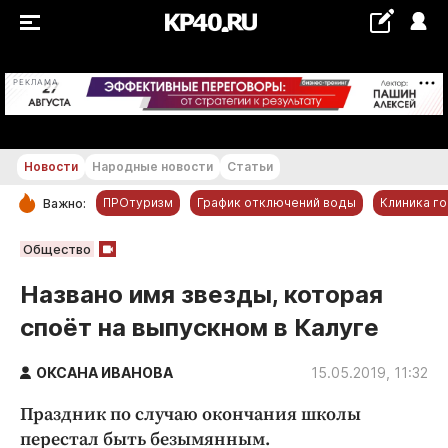
+21...+22 °С
РЕКЛАМА
Новости
Народные новости
Статьи
ПРОтуризм
График отключений воды
Клиника г
Важно:
РУБРИКИ
Общество
Обнинск
Названо имя звезды, которая
Новости компаний
споёт на выпускном в Калуге
Статьи
Народные новости
ОКСАНА ИВАНОВА
15.05.2019, 11:32
Авто и транспорт
Праздник по случаю окончания школы
Благоустройство
перестал быть безымянным.