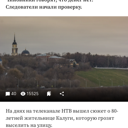
Криминал
Следователи начали проверку.
Культура
Недвижимость и ЖКХ
Образование
Общество
Погода
Праздники
Происшествия
Спорт
Экономика и бизнес
ПРОЕКТЫ
40
15525
Блоги
На днях на телеканале НТВ вышел сюжет о 80-
Издания
летней жительнице Калуги, которую грозят
Медиаперсона
выселить на улицу.