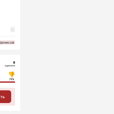
денисов
8
оценили
75%
сть