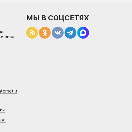
МЫ В СОЦСЕТЯХ
и.
лючения
ternet и
ния
вое