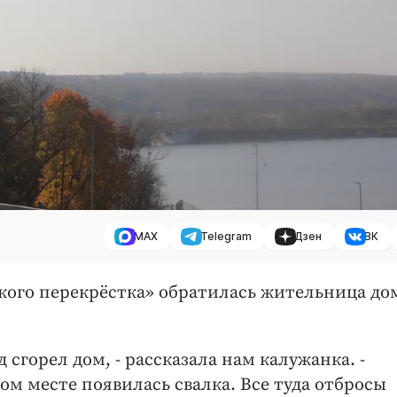
MAX
Telegram
Дзен
ВК
ского перекрёстка» обратилась жительница д
 сгорел дом, - рассказала нам калужанка. -
ом месте появилась свалка. Все туда отбросы