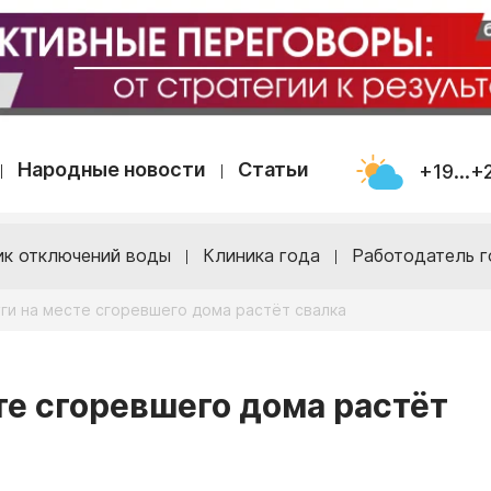
Народные новости
Статьи
+19...+
ик отключений воды
Клиника года
Работодатель г
уги на месте сгоревшего дома растёт свалка
те сгоревшего дома растёт