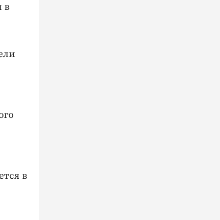
 в
пели
ого
ется в