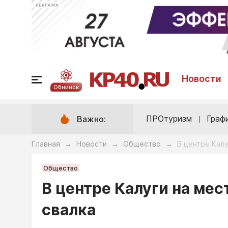
РЕКЛАМА
Новости
Обнинск
ПРОтуризм
Граф
Важно:
Главная
Новости
Общество
В центре Кал
→
→
→
Общество
В центре Калуги на мес
свалка