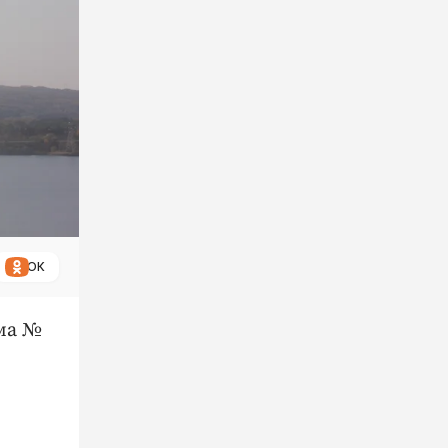
ОК
ома №