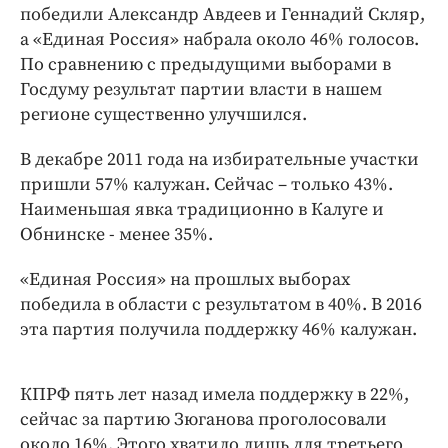
Интересное чтиво
победили Александр Авдеев и Геннадий Скляр,
Клиника года
а «Единая Россия» набрала около 46% голосов.
По сравнению с предыдущими выборами в
Бренд года
Госдуму результат партии власти в нашем
Работодатель года
регионе существенно улучшился.
В декабре 2011 года на избирательные участки
пришли 57% калужан. Сейчас – только 43%.
Наименьшая явка традиционно в Калуге и
Обнинске - менее 35%.
«Единая Россия» на прошлых выборах
победила в области с результатом в 40%. В 2016
эта партия получила поддержку 46% калужан.
КПРФ пять лет назад имела поддержку в 22%,
сейчас за партию Зюганова проголосовали
около 16%. Этого хватило лишь для третьего