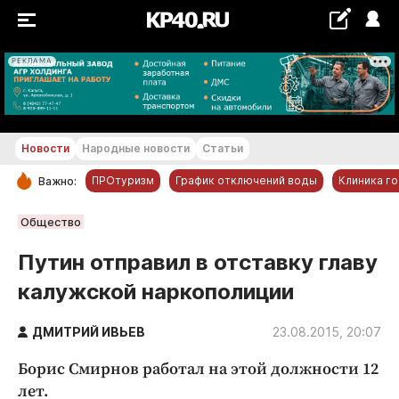
РЕКЛАМА
+22...+23 °С
Новости
Народные новости
Статьи
ПРОтуризм
График отключений воды
Клиника г
Важно:
РУБРИКИ
Общество
Обнинск
Путин отправил в отставку главу
Новости компаний
калужской наркополиции
Статьи
Народные новости
ДМИТРИЙ ИВЬЕВ
23.08.2015, 20:07
Авто и транспорт
Борис Смирнов работал на этой должности 12
Благоустройство
лет.