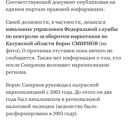
Интересное чтиво
Соответствующий документ опубликован на
едином портале правовой информации.
Клиника года
Бренд года
Своей должности, в частности, лишился
Работодатель года
начальник управления Федеральной службы
по контролю за оборотом наркотиков по
Калужской области Борис СМИРНОВ
(на
фото). О причинах отставки пока ничего не
сообщается. Также нет информации о том, кто
после Смирнова возглавит наркополицию
региона.
Борис Смирнов руководил калужской
наркополицией с 2003 года. До этого он два
года был начальником в региональной
налоговой полиции (ведомство было
расформировано в 2003 году).