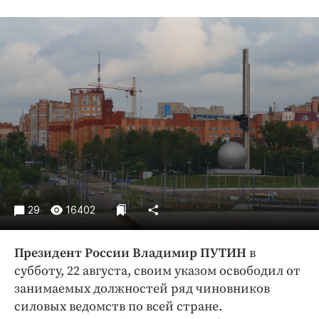
Криминал
Культура
Недвижимость и ЖКХ
Образование
Общество
Погода
Праздники
Происшествия
Спорт
Экономика и бизнес
29
16402
ПРОЕКТЫ
Президент России Владимир ПУТИН
в
Блоги
субботу, 22 августа, своим указом освободил от
Издания
занимаемых должностей ряд чиновников
Медиаперсона
силовых ведомств по всей стране.