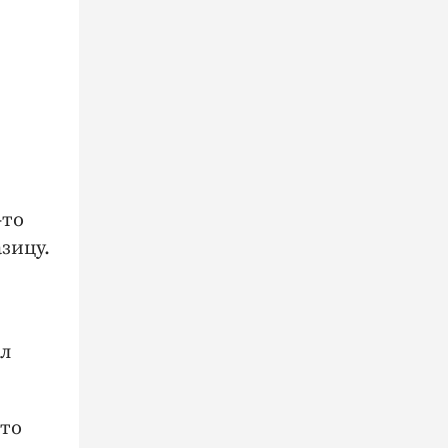
-то
азицу.
ал
что