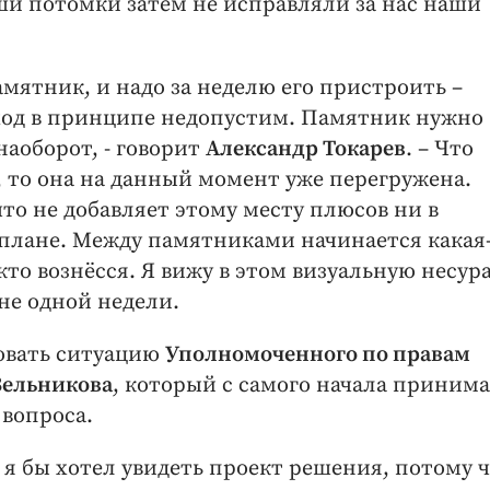
ши потомки затем не исправляли за нас наши
памятник, и надо за неделю его пристроить –
дход в принципе недопустим. Памятник нужно
наоборот, - говорит
Александр Токарев
. – Что
 то она на данный момент уже перегружена.
то не добавляет этому месту плюсов ни в
плане. Между памятниками начинается какая
 кто вознёсся. Я вижу в этом визуальную несур
 не одной недели.
овать ситуацию
Уполномоченного по правам
Зельникова
, который с самого начала приним
 вопроса.
 я бы хотел увидеть проект решения, потому 