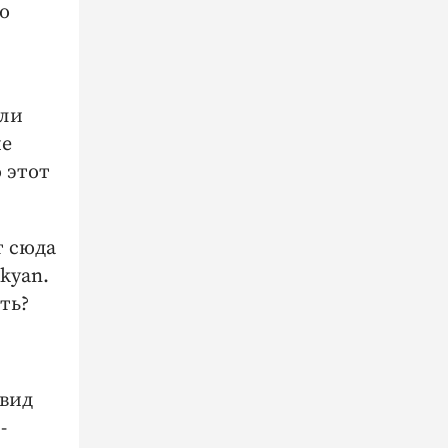
о
или
ие
 этот
т сюда
kyan.
ть?
 вид
-