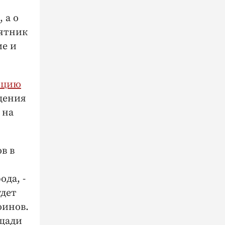
 а о
мятник
ие и
ицию
щения
 на
в в
да, -
удет
оинов.
щади