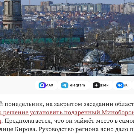
MAX
Telegram
Дзен
ВК
й понедельник, на закрытом заседании облас
о решение установить подаренный Миноборо
ы
. Предполагается, что он займёт место в сам
лице Кирова. Руководство региона ясно дало 