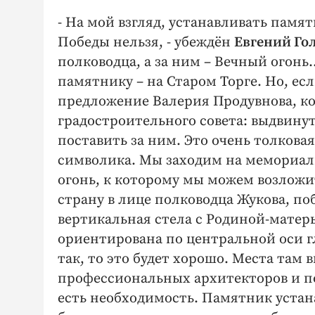
- На мой взгляд, устанавливать пам
Победы нельзя, - убеждён
Евгений Го
полководца, а за ним – Вечный огонь
памятнику – на Старом Торге. Но, ес
предложение Валерия Продувнова, ко
градостроительного совета: выдвину
поставить за ним. Это очень толкова
символика. Мы заходим на мемориальн
огонь, к которому мы можем возлож
страну в лице полководца Жукова, поб
вертикальная стела с Родиной-матерь
ориентирована по центральной оси г
так, то это будет хорошо. Места там 
профессиональных архитекторов и по
есть необходимость. Памятник устан