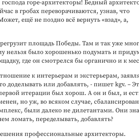
я, господа горе-архитекторы! Бедный архитект
ейчас в гробах переворачиваются, узнав, что
ожет, ещё не поздно всё вернуть «взад», а,
регрузит площадь Победы. Там и так уже мно
ему нельзя было хорошенько подумать и приду
адку, где он смотрелся бы органично и к мес
 отношение к интерьерам и экстерьерам, заявл
то доделывать или добавлять, - пишет kgv. – Эт
первой итерации был хорош. А он и был, и ест
енен, но уж, во всяком случае, сбалансирован
мплекс, были далеко не дилетантами. Они зн
ачем ломать, переделывать, добавлять?
 решения профессиональные архитекторы.