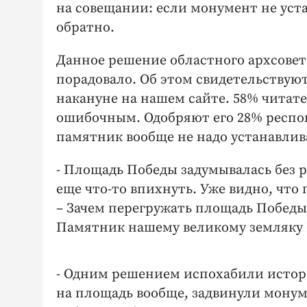
на совещании: если монумент не уста
обратно.
Данное решение областного архсовета
порадовало. Об этом свидетельствую
накануне на нашем сайте. 58% читат
ошибочным. Одобряют его 28% респон
памятник вообще не надо устанавлива
- Площадь Победы задумывалась без ра
еще что-то впихнуть. Уже видно, что 
– Зачем перегружать площадь Победы
Памятник нашему великому земляку Г
- Одним решением испохабили истори
на площадь вообще, задвинули монум