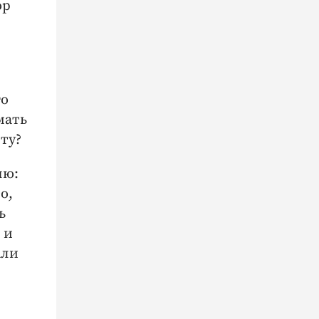
ор
го
мать
ту?
яю:
о,
ь
 и
али