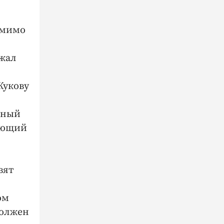
 мимо
ржал
Жукову
чный
яющий
вят
ом
должен