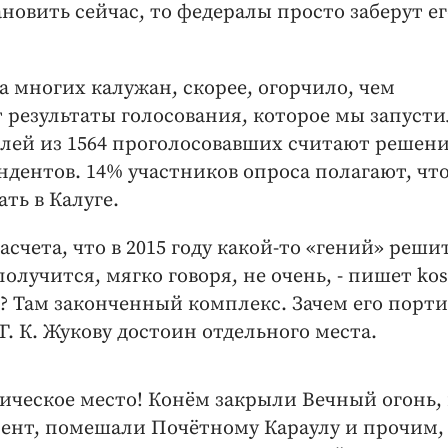
новить сейчас, то федералы просто заберут ег
 многих калужан, скорее, огорчило, чем
т результаты голосования, которое мы запуст
елей из 1564 проголосовавших считают решен
дентов. 14% участников опроса полагают, что
ть в Калуге.
счета, что в 2015 году какой-то «гений» реши
получится, мягко говоря, не очень, - пишет kos
? Там законченный комплекс. Зачем его порти
. К. Жукову достоин отдельного места.
ческое место! Конём закрыли Вечный огонь,
ент, помешали Почётному Караулу и прочим, 