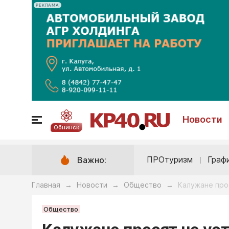
РЕКЛАМА
Новости
Обнинск
ПРОтуризм
Граф
Важно:
Главная
Новости
Общество
Калужане про
→
→
→
Общество