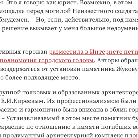
. Это я говорю как юрист. Возможно, в этом
лощадке перед могилой Неизвестного солдата,
бмудсмен. – Но, если, действительно, под па
е решение вызывает у меня большое недоумен
ативных горожан
разместила в Интернете пет
 полномочия городского головы
. Авторы обра
 воздержаться от установки памятника Жукову
го более подходящее место.
руппой толковых и образованных архитекторо
сле Е.И.Киреевым. Их профессионализмом были
сиво и гармонично была вписана в облик горо
. – Устанавливаемый в этом месте памятник б
некрасиво по отношению к памяти погибших в
 и продуманный архитектурный комплекс пло