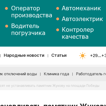
Народные новости
Статьи
+29...+
ик отключений воды
Клиника года
Работодатель г
сят не устанавливать памятник Жукову на площади Победы