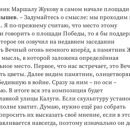
ятник Маршалу Жукову в самом начале площади
лышев
. – Задумайтесь о смысле: мы проходим
… Я по-прежнему считаю, что место этому
ли говорить о площади Победы, то я бы подде
торое он озвучил на недавнем заседании
ть Вечный огонь немного вперёд, а памятник 
я мысль, в которой заложена определённая
ое место. Первое, что нас встречает, это Ве
ить цветы. Далее видим памятник, олицетвор
едившую в войне. Сразу за ним – по оси –
ю. В итоге вся эта композиция будет
лавной улицы Калуги. Если скульптуру устано
вполне хватит. Думаю, нужно ещё раз собрать
просить их высказать своё мнение, если в эт
авливается навсегда, поэтому изначально он 