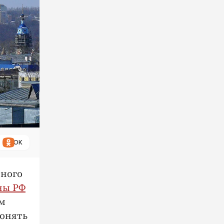
ОК
тного
ны РФ
ом
понять