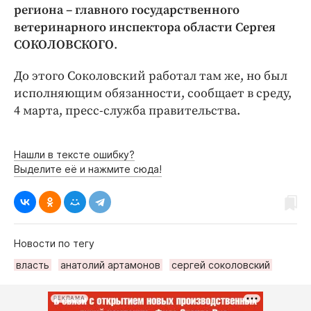
Интересное чтиво
региона – главного государственного
Клиника года
ветеринарного инспектора области Сергея
СОКОЛОВСКОГО
.
Бренд года
Работодатель года
До этого Соколовский работал там же, но был
исполняющим обязанности, сообщает в среду,
4 марта, пресс-служба правительства.
Нашли в тексте ошибку?
Выделите её и нажмите сюда!
Новости по тегу
власть
анатолий артамонов
сергей соколовский
РЕКЛАМА