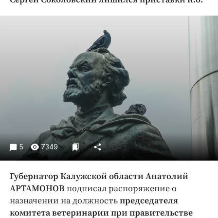
Криминал
Культура
Недвижимость и ЖКХ
Образование
Общество
Погода
Праздники
Происшествия
Спорт
Экономика и бизнес
5
7349
ПРОЕКТЫ
Губернатор Калужской области Анатолий
Блоги
АРТАМОНОВ
подписал распоряжение о
Издания
назначении на должность
председателя
Медиаперсона
комитета ветеринарии при правительстве