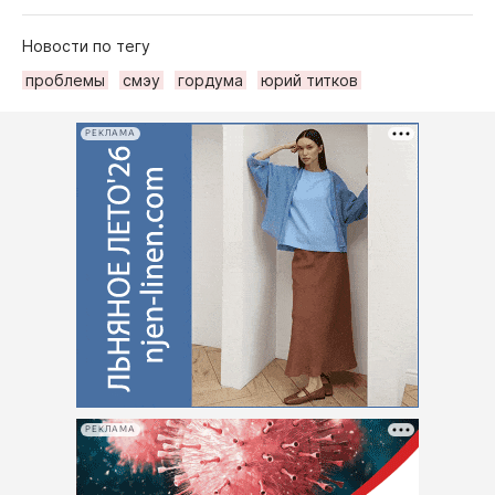
Новости по тегу
проблемы
смэу
гордума
юрий титков
РЕКЛАМА
РЕКЛАМА