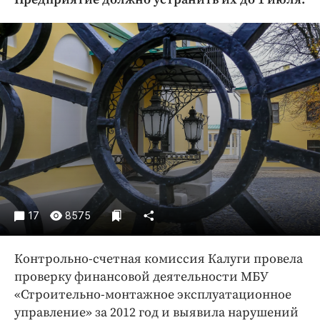
Криминал
Культура
Недвижимость и ЖКХ
Образование
Общество
Погода
Праздники
Происшествия
Спорт
Экономика и бизнес
17
8575
ПРОЕКТЫ
Контрольно-счетная комиссия Калуги провела
Блоги
проверку финансовой деятельности МБУ
Издания
«Строительно-монтажное эксплуатационное
Медиаперсона
управление» за 2012 год и выявила нарушений