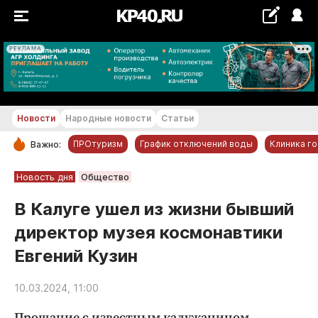
РЕКЛАМА
+22...+23 °С
Новости
Народные новости
Статьи
ПРОтуризм
График отключений воды
Клиника г
Важно:
РУБРИКИ
Новость дня
Общество
Обнинск
В Калуге ушел из жизни бывший
Новости компаний
директор музея космонавтики
Статьи
Евгений Кузин
Народные новости
Авто и транспорт
10.03.2024, 11:00
Благоустройство
Прощание с известным калужанином