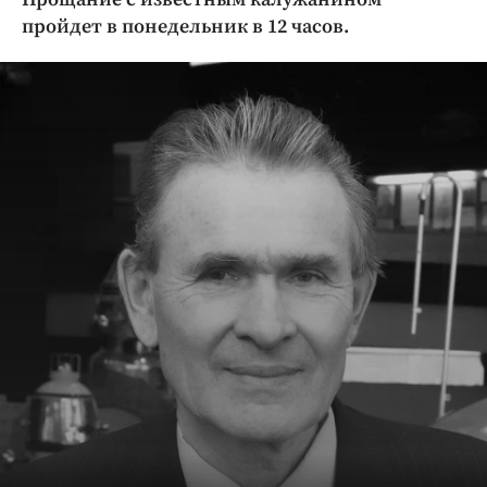
Криминал
пройдет в понедельник в 12 часов.
Культура
Недвижимость и ЖКХ
Образование
Общество
Погода
Праздники
Происшествия
Спорт
Экономика и бизнес
ПРОЕКТЫ
Блоги
Издания
Медиаперсона