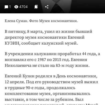
Интересное чтиво
1
4704
Клиника года
Бренд года
Елена Сумак. Фото Музея космонавтики.
Работодатель года
В пятницу, 8 марта, ушел из жизни бывший
директор музея космонавтики Евгений
КУЗИН, сообщает калужский музей.
В учреждении калужанин проработал 44 года, а
возглавлял его с 1987 по 2015 год. Евгения
Николаевича не стало на 83-м году жизни.
Евгений Кузин родился в День космонавтики,
12 апреля. Под его руководством музей выжил
в трудные 90-е годы, продолжалось
комплектование музея, организовывались
выставки, в том числе за рубежом. Был