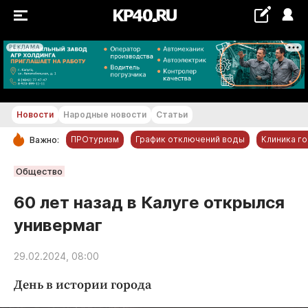
РЕКЛАМА
+17...+18 °С
Новости
Народные новости
Статьи
ПРОтуризм
График отключений воды
Клиника г
Важно:
РУБРИКИ
Общество
Обнинск
60 лет назад в Калуге открылся
Новости компаний
универмаг
Статьи
Народные новости
29.02.2024, 08:00
Авто и транспорт
День в истории города
Благоустройство