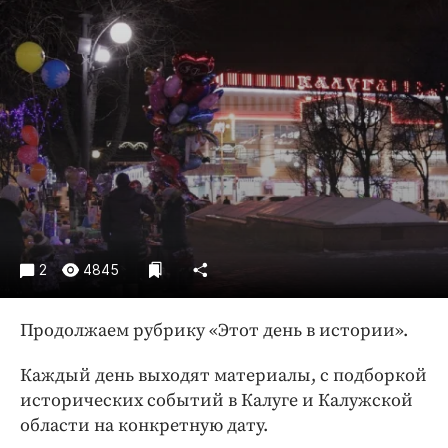
Криминал
Культура
Недвижимость и ЖКХ
Образование
Общество
Погода
Праздники
Происшествия
Спорт
2
4845
Экономика и бизнес
ПРОЕКТЫ
Продолжаем рубрику «Этот день в истории».
Блоги
Каждый день выходят материалы, с подборкой
Издания
исторических событий в Калуге и Калужской
Медиаперсона
области на конкретную дату.