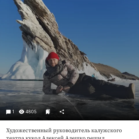
Криминал
Культура
Недвижимость и ЖКХ
Образование
Общество
Погода
Праздники
Происшествия
Спорт
Экономика и бизнес
ПРОЕКТЫ
1
4805
Блоги
Издания
Художественный руководитель калужского
Медиаперсона
театра кукол Алексей Алешко решил