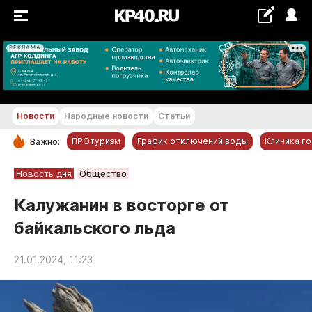
РЕКЛАМА
+18...+19 °С
Новости
Народные новости
Статьи
ПРОтуризм
График отключений воды
Клиника г
Важно:
РУБРИКИ
Новость дня
Общество
Обнинск
Калужанин в восторге от
Новости компаний
байкальского льда
Статьи
Народные новости
21.01.2024, 11:23
Авто и транспорт
Благоустройство