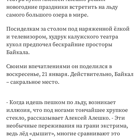
Интересное чтиво
новогодние праздники встретить на льду
Клиника года
самого большого озера в мире.
Бренд года
Посиделкам за столом под наряженной ёлкой
Работодатель года
и телевизором, худрук калужского театра
кукол предпочел бескрайние просторы
Байкала.
Своими впечатлениями он поделился в
воскресенье, 21 января. Действительно, Байкал
– сакральное место.
- Когда идешь пешком по льду, возникает
иллюзия, что под ногами тончайшее хрупкое
стекло, рассказывает Алексей Алешко. - Эти
необычные переживания на грани экстрима,
ведь лёд «дышит», многие сравнивают это