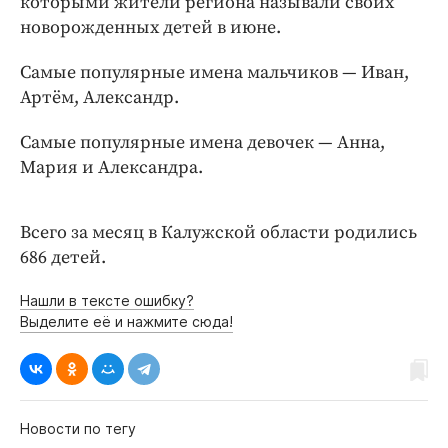
которыми жители региона называли своих
Интересное чтиво
новорожденных детей в июне.
Клиника года
Бренд года
Самые популярные имена мальчиков — Иван,
Работодатель года
Артём, Александр.
Самые популярные имена девочек — Анна,
Мария и Александра.
Всего за месяц в Калужской области родились
686 детей.
Нашли в тексте ошибку?
Выделите её и нажмите сюда!
Новости по тегу