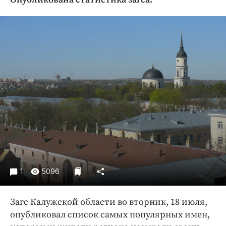
Криминал
Культура
Недвижимость и ЖКХ
Образование
Общество
Погода
Праздники
Происшествия
Спорт
Экономика и бизнес
ПРОЕКТЫ
1
5096
Блоги
Издания
Загс Калужской области во вторник, 18 июля,
Медиаперсона
опубликовал список самых популярных имен,