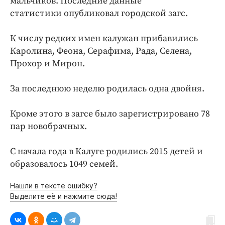
мальчиков. Последние данные
Интересное чтиво
статистики опубликовал городской загс.
Клиника года
Бренд года
К числу редких имен калужан прибавились
Работодатель года
Каролина, Феона, Серафима, Рада, Селена,
Прохор и Мирон.
За последнюю неделю родилась одна двойня.
Кроме этого в загсе было зарегистрировано 78
пар новобрачных.
С начала года в Калуге родились 2015 детей и
образовалось 1049 семей.
Нашли в тексте ошибку?
Выделите её и нажмите сюда!