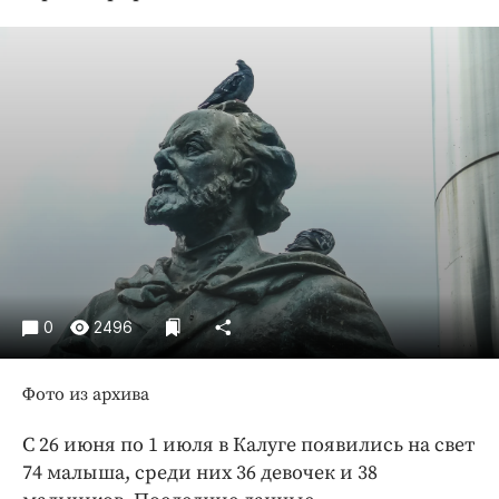
Криминал
Культура
Недвижимость и ЖКХ
Образование
Общество
Погода
Праздники
Происшествия
Спорт
Экономика и бизнес
0
2496
ПРОЕКТЫ
Фото из архива
Блоги
Издания
С 26 июня по 1 июля в Калуге появились на свет
74 малыша, среди них 36 девочек и 38
Медиаперсона