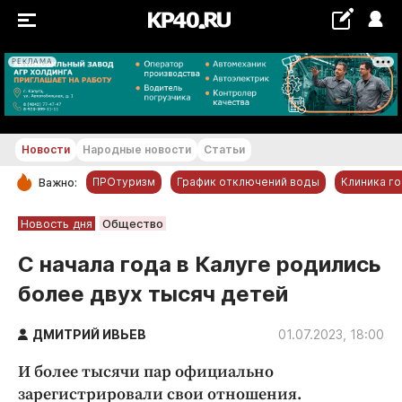
РЕКЛАМА
+18...+19 °С
Новости
Народные новости
Статьи
ПРОтуризм
График отключений воды
Клиника г
Важно:
РУБРИКИ
Новость дня
Общество
Обнинск
С начала года в Калуге родились
Новости компаний
более двух тысяч детей
Статьи
Народные новости
ДМИТРИЙ ИВЬЕВ
01.07.2023, 18:00
Авто и транспорт
И более тысячи пар официально
Благоустройство
зарегистрировали свои отношения.