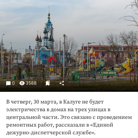
Криминал
Культура
Недвижимость и ЖКХ
Образование
Общество
Погода
Праздники
Происшествия
Спорт
0
3588
Экономика и бизнес
ПРОЕКТЫ
В четверг, 30 марта, в Калуге не будет
электричества в домах на трех улицах в
Блоги
центральной части. Это связано с проведением
Издания
ремонтных работ, рассказали в «Единой
Медиаперсона
дежурно-диспетчерской службе».