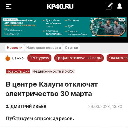
РЕКЛАМА
+22...+23 °С
Новости
Народные новости
Статьи
ПРОтуризм
График отключений воды
Клиника г
Важно:
РУБРИКИ
Новость дня
Недвижимость и ЖКХ
Обнинск
В центре Калуги отключат
Новости компаний
электричество 30 марта
Статьи
Народные новости
ДМИТРИЙ ИВЬЕВ
29.03.2023, 13:30
Авто и транспорт
Публикуем список адресов.
Благоустройство