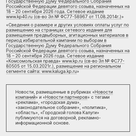
Государственную Думу Федерального Собрания
Российской Федерации девятого созыва, назначенных на
18 – 20 сентября 2026 года. Сетевое издание
www.kp40.ru (св-во Эл № ФС77-58967 от 11.08.2014г.)
»
«
Сведения о размере и других условиях оплаты услуг по
размещению на страницах сетевого издания для
размещения предвыборных, агитационных материалов в
период избирательной кампании по выборам в
Государственную Думу Федерального Собрания
Российской Федерации девятого созыва, назначенных на
18 – 20 сентября 2026 года. Сетевое издание
«Комсомольская правда» www.kp.ru (св-во Эл № ФС77-
80505 от 15.03.2021г.), размещение на региональном
сегменте сайта: www.kaluga.kp.ru
»
Новости, размещенные в рубриках «
Новости
компаний
» и «
Новости партнеров
» с тегами
«реклама», «городская дума»,
«законодательное собрание», «политика»,
«область», «Городской голова Калуги»
публикуются на договорной, рекламно-
информационной основе.