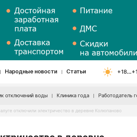
Народные новости
Статьи
+18...+
ик отключений воды
Клиника года
Работодатель г
Калуге отключили электричество в деревне Колюпаново