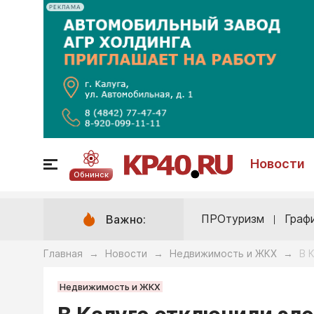
РЕКЛАМА
Новости
Обнинск
ПРОтуризм
Граф
Важно:
Главная
Новости
Недвижимость и ЖКХ
В 
→
→
→
Недвижимость и ЖКХ