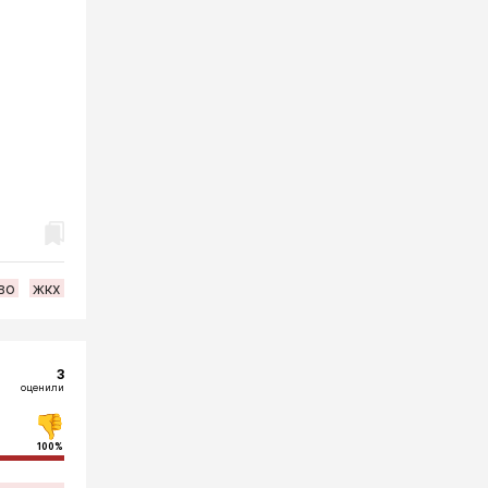
во
жкх
3
оценили
100%