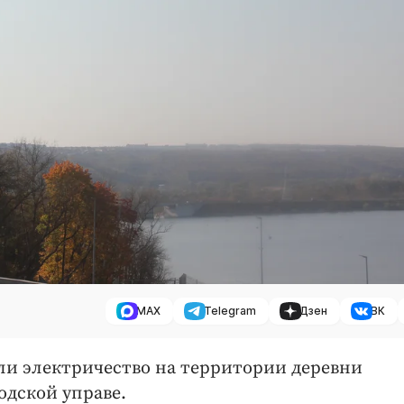
MAX
Telegram
Дзен
ВК
чили электричество на территории деревни
одской управе.