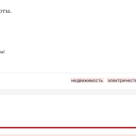
оты.
м!
недвижимость
электричест