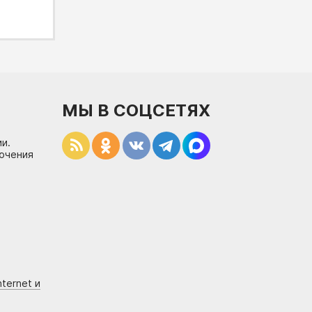
МЫ В СОЦСЕТЯХ
и.
лючения
ternet и