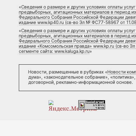
«
Сведения о размере и других условиях оплаты услу
предвыборных, агитационных материалов в период и
Федерального Собрания Российской Федерации девято
издание www.kp40.ru (св-во Эл № ФС77-58967 от 11.08
«
Сведения о размере и других условиях оплаты услу
предвыборных, агитационных материалов в период и
Федерального Собрания Российской Федерации девято
издание «Комсомольская правда» www.kp.ru (св-во Эл
сегменте сайта: www.kaluga.kp.ru
»
Новости, размещенные в рубриках «
Новости ком
дума», «законодательное собрание», «политика»,
договорной, рекламно-информационной основе.