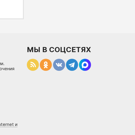
МЫ В СОЦСЕТЯХ
и.
лючения
ternet и