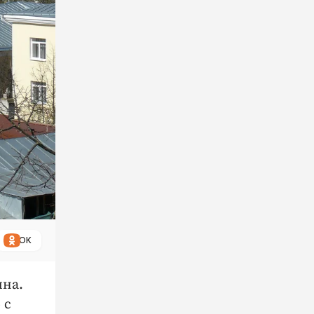
ОК
ина.
 с