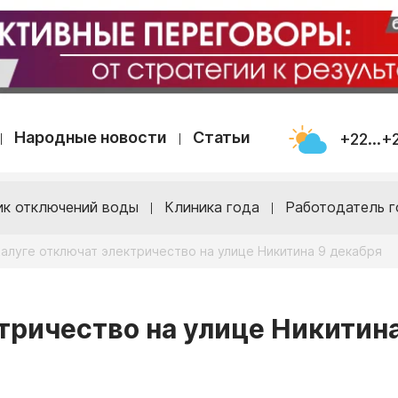
Народные новости
Статьи
+22...+
ик отключений воды
Клиника года
Работодатель г
Калуге отключат электричество на улице Никитина 9 декабря
тричество на улице Никитина