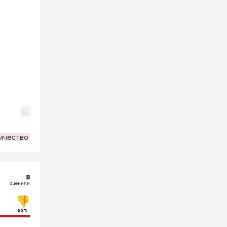
ичество
8
оценили
63%