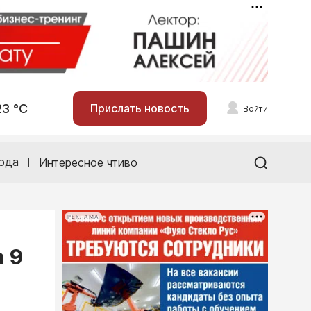
23 °С
Прислать новость
Войти
ода
Интересное чтиво
РЕКЛАМА
 9