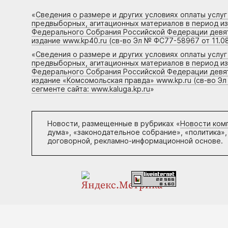
«
Сведения о размере и других условиях оплаты услу
предвыборных, агитационных материалов в период и
Федерального Собрания Российской Федерации девято
издание www.kp40.ru (св-во Эл № ФС77-58967 от 11.08
«
Сведения о размере и других условиях оплаты услу
предвыборных, агитационных материалов в период и
Федерального Собрания Российской Федерации девято
издание «Комсомольская правда» www.kp.ru (св-во Эл
сегменте сайта: www.kaluga.kp.ru
»
Новости, размещенные в рубриках «
Новости ком
дума», «законодательное собрание», «политика»,
договорной, рекламно-информационной основе.