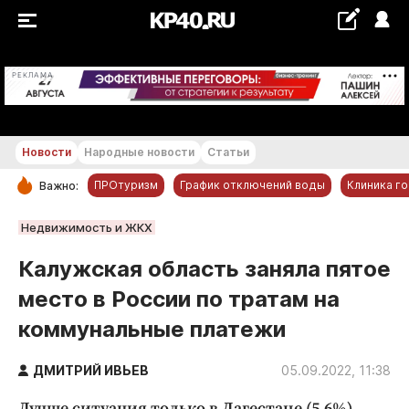
+29...+30 °С
РЕКЛАМА
Новости
Народные новости
Статьи
ПРОтуризм
График отключений воды
Клиника г
Важно:
РУБРИКИ
Недвижимость и ЖКХ
Обнинск
Калужская область заняла пятое
Новости компаний
место в России по тратам на
Статьи
коммунальные платежи
Народные новости
Авто и транспорт
ДМИТРИЙ ИВЬЕВ
05.09.2022, 11:38
Благоустройство
Лучше ситуация только в Дагестане (5,6%),