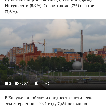
Криминал
Ингушетии (5,9%), Севастополе (7%) и Тыве
Культура
(7,6%).
Недвижимость и ЖКХ
Образование
Общество
Погода
Праздники
Происшествия
Спорт
Экономика и бизнес
ПРОЕКТЫ
2
4297
Блоги
Издания
В Калужской области среднестатистическая
Медиаперсона
семья тратила в 2021 году 7,6% дохода на