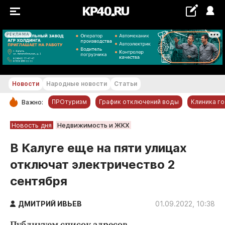
РЕКЛАМА
+29...+30 °С
Новости
Народные новости
Статьи
ПРОтуризм
График отключений воды
Клиника г
Важно:
РУБРИКИ
Новость дня
Недвижимость и ЖКХ
Обнинск
В Калуге еще на пяти улицах
Новости компаний
отключат электричество 2
Статьи
сентября
Народные новости
Авто и транспорт
ДМИТРИЙ ИВЬЕВ
01.09.2022, 10:38
Благоустройство
Публикуем список адресов.