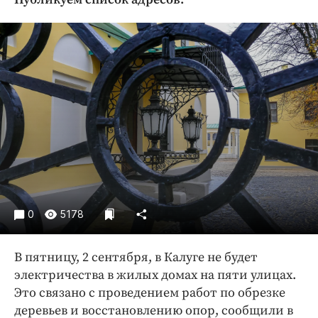
Криминал
Культура
Недвижимость и ЖКХ
Образование
Общество
Погода
Праздники
Происшествия
Спорт
Экономика и бизнес
0
5178
ПРОЕКТЫ
В пятницу, 2 сентября, в Калуге не будет
Блоги
электричества в жилых домах на пяти улицах.
Издания
Это связано с проведением работ по обрезке
Медиаперсона
деревьев и восстановлению опор, сообщили в