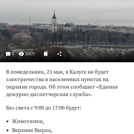
Криминал
Культура
Недвижимость и ЖКХ
Образование
Общество
Погода
0
3901
Праздники
Происшествия
В понедельник, 23 мая, в Калуге не будет
Спорт
электричества в населенных пунктах на
Экономика и бизнес
окраине города. Об этом сообщает «Единая
дежурно-диспетчерская служба».
ПРОЕКТЫ
Без света с 9:00 до 17:00 будут:
Блоги
Издания
Животинки,
Медиаперсона
Верхняя Вырка,