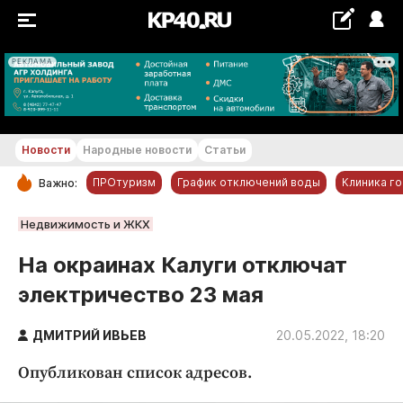
РЕКЛАМА
+25...+26 °С
Новости
Народные новости
Статьи
ПРОтуризм
График отключений воды
Клиника г
Важно:
РУБРИКИ
Недвижимость и ЖКХ
Обнинск
На окраинах Калуги отключат
Новости компаний
электричество 23 мая
Статьи
Народные новости
ДМИТРИЙ ИВЬЕВ
20.05.2022, 18:20
Авто и транспорт
Опубликован список адресов.
Благоустройство