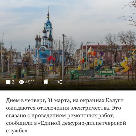
Криминал
Культура
Недвижимость и ЖКХ
Образование
Общество
Погода
Праздники
Происшествия
Спорт
2
4911
Экономика и бизнес
ПРОЕКТЫ
Днем в четверг, 31 марта, на окраинах Калуги
ожидаются отключения электричества. Это
Блоги
связано с проведением ремонтных работ,
Издания
сообщили в «Единой дежурно-диспетчерской
Медиаперсона
службе».