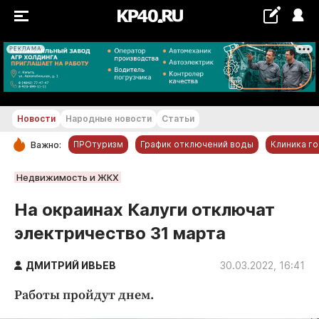
РЕКЛАМА
+18...+19 °С
Новости
Народные новости
Статьи
ПРОтуризм
График отключений воды
Клиника г
Важно:
РУБРИКИ
Недвижимость и ЖКХ
Обнинск
На окраинах Калуги отключат
Новости компаний
электричество 31 марта
Статьи
Народные новости
ДМИТРИЙ ИВЬЕВ
30.03.2022, 16:41
Авто и транспорт
Работы пройдут днем.
Благоустройство