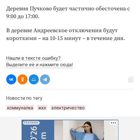
Интересное чтиво
Деревня Пучково будет частично обесточена с
Клиника года
9:00 до 17:00.
Бренд года
Работодатель года
В деревне Андреевское отключения будут
короткими – на 10-15 минут – в течение дня.
Нашли в тексте ошибку?
Выделите её и нажмите сюда!
Новости по тегу
коммуналка
жкх
электричество
РЕКЛАМА