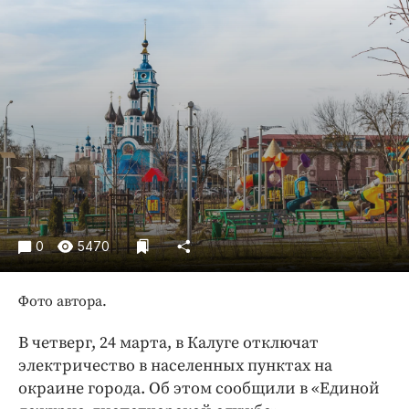
Криминал
Культура
Недвижимость и ЖКХ
Образование
Общество
Погода
Праздники
Происшествия
Спорт
0
5470
Экономика и бизнес
ПРОЕКТЫ
Фото автора.
Блоги
В четверг, 24 марта, в Калуге отключат
Издания
электричество в населенных пунктах на
Медиаперсона
окраине города. Об этом сообщили в «Единой