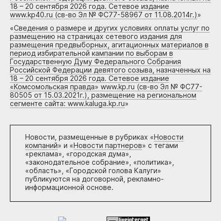
18 – 20 сентября 2026 года. Сетевое издание
www.kp40.ru (св-во Эл № ФС77-58967 от 11.08.2014г.)
»
«
Сведения о размере и других условиях оплаты услуг по
размещению на страницах сетевого издания для
размещения предвыборных, агитационных материалов в
период избирательной кампании по выборам в
Государственную Думу Федерального Собрания
Российской Федерации девятого созыва, назначенных на
18 – 20 сентября 2026 года. Сетевое издание
«Комсомольская правда» www.kp.ru (св-во Эл № ФС77-
80505 от 15.03.2021г.), размещение на региональном
сегменте сайта: www.kaluga.kp.ru
»
Новости, размещенные в рубриках «
Новости
компаний
» и «
Новости партнеров
» с тегами
«реклама», «городская дума»,
«законодательное собрание», «политика»,
«область», «Городской голова Калуги»
публикуются на договорной, рекламно-
информационной основе.