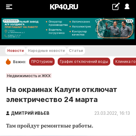
РЕКЛАМА
+20...+21 °С
Новости
Народные новости
Статьи
ПРОтуризм
График отключений воды
Клиника г
Важно:
РУБРИКИ
Недвижимость и ЖКХ
Обнинск
На окраинах Калуги отключат
Новости компаний
электричество 24 марта
Статьи
Народные новости
ДМИТРИЙ ИВЬЕВ
23.03.2022, 16:13
Авто и транспорт
Там пройдут ремонтные работы.
Благоустройство