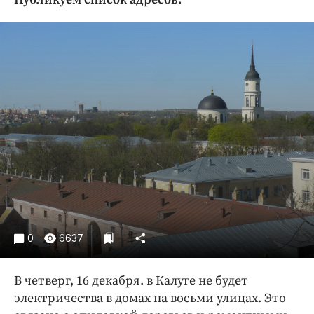
Криминал
Культура
Недвижимость и ЖКХ
Образование
Общество
Погода
Праздники
Происшествия
Спорт
Экономика и бизнес
ПРОЕКТЫ
0
6637
Блоги
Издания
В четверг, 16 декабря. в Калуге не будет
Медиаперсона
электричества в домах на восьми улицах. Это