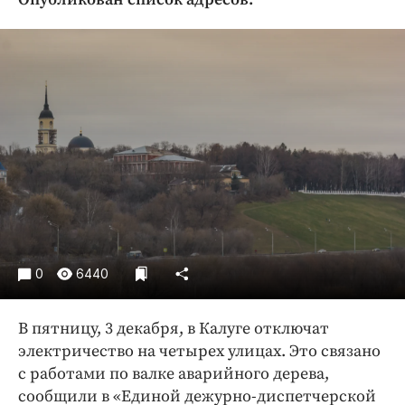
Криминал
Культура
Недвижимость и ЖКХ
Образование
Общество
Погода
Праздники
Происшествия
Спорт
Экономика и бизнес
0
6440
ПРОЕКТЫ
В пятницу, 3 декабря, в Калуге отключат
Блоги
электричество на четырех улицах. Это связано
Издания
с работами по валке аварийного дерева,
Медиаперсона
сообщили в «Единой дежурно-диспетчерской