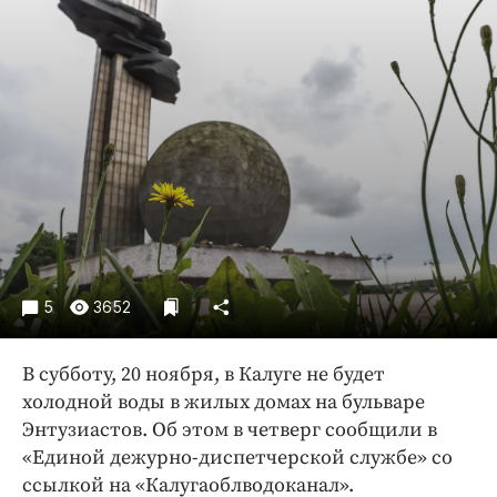
Криминал
Культура
Недвижимость и ЖКХ
Образование
Общество
Погода
Праздники
Происшествия
Спорт
5
3652
Экономика и бизнес
ПРОЕКТЫ
В субботу, 20 ноября, в Калуге не будет
холодной воды в жилых домах на бульваре
Блоги
Энтузиастов. Об этом в четверг сообщили в
Издания
«Единой дежурно-диспетчерской службе» со
Медиаперсона
ссылкой на «Калугаоблводоканал».