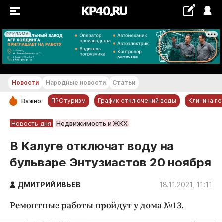
РЕКЛАМА
+21...+22 °С
Новости
Народные новости
Статьи
ПРОтуризм
График отключений воды
Клиника г
Важно:
РУБРИКИ
Новость дня
Недвижимость и ЖКХ
Обнинск
В Калуге отключат воду на
Новости компаний
бульваре Энтузиастов 20 ноября
Статьи
Народные новости
ДМИТРИЙ ИВЬЕВ
18.11.2021, 11:11
Авто и транспорт
Ремонтные работы пройдут у дома №13.
Благоустройство