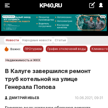
РЕКЛАМА
+22...+23 °С
Новости
Народные новости
Статьи
ПРОтуризм
График отключений воды
Клиника г
Важно:
РУБРИКИ
Недвижимость и ЖКХ
Обнинск
В Калуге завершился ремонт
Новости компаний
труб котельной на улице
Статьи
Генерала Попова
Народные новости
Авто и транспорт
ДМИТРИЙ ИВЬЕВ
10.06.2021, 09:31
Благоустройство
Горячую воду жителям обещают вернуть