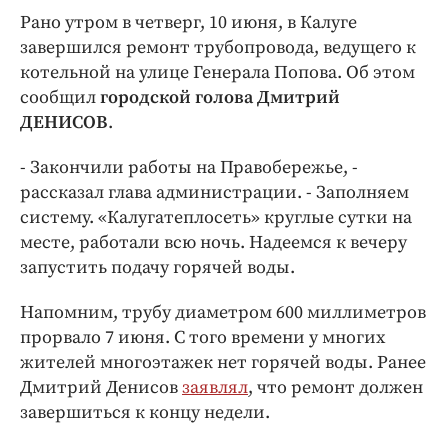
Интересное чтиво
Рано утром в четверг, 10 июня, в Калуге
Клиника года
завершился ремонт трубопровода, ведущего к
Бренд года
котельной на улице Генерала Попова. Об этом
Работодатель года
сообщил
городской голова Дмитрий
ДЕНИСОВ
.
- Закончили работы на Правобережье, -
рассказал глава администрации. - Заполняем
систему. «Калугатеплосеть» круглые сутки на
месте, работали всю ночь. Надеемся к вечеру
запустить подачу горячей воды.
Напомним, трубу диаметром 600 миллиметров
прорвало 7 июня. С того времени у многих
жителей многоэтажек нет горячей воды. Ранее
Дмитрий Денисов
заявлял
, что ремонт должен
завершиться к концу недели.