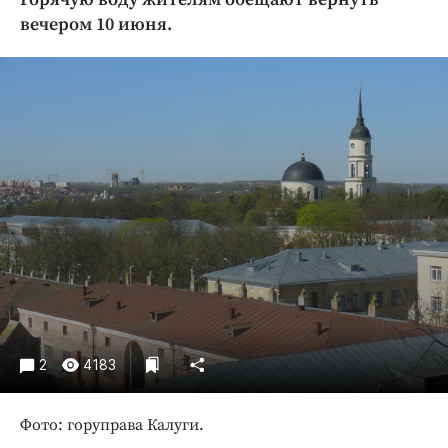
Криминал
вечером 10 июня.
Культура
Недвижимость и ЖКХ
Образование
Общество
Погода
Праздники
Происшествия
Спорт
Экономика и бизнес
ПРОЕКТЫ
Блоги
2
4183
Издания
Медиаперсона
Фото: горуправа Калуги.