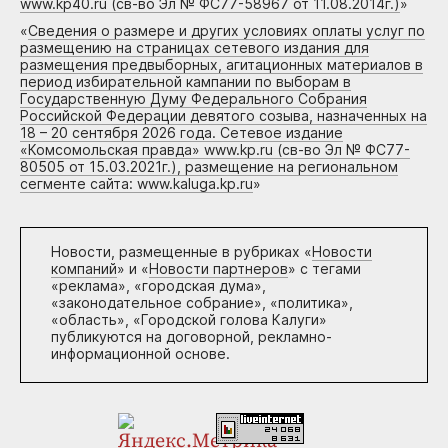
www.kp40.ru (св-во Эл № ФС77-58967 от 11.08.2014г.)
»
«
Сведения о размере и других условиях оплаты услуг по
размещению на страницах сетевого издания для
размещения предвыборных, агитационных материалов в
период избирательной кампании по выборам в
Государственную Думу Федерального Собрания
Российской Федерации девятого созыва, назначенных на
18 – 20 сентября 2026 года. Сетевое издание
«Комсомольская правда» www.kp.ru (св-во Эл № ФС77-
80505 от 15.03.2021г.), размещение на региональном
сегменте сайта: www.kaluga.kp.ru
»
Новости, размещенные в рубриках «
Новости
компаний
» и «
Новости партнеров
» с тегами
«реклама», «городская дума»,
«законодательное собрание», «политика»,
«область», «Городской голова Калуги»
публикуются на договорной, рекламно-
информационной основе.