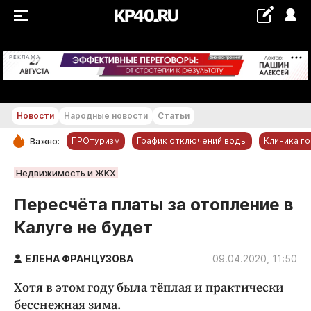
+21...+22 °С
РЕКЛАМА
Новости
Народные новости
Статьи
ПРОтуризм
График отключений воды
Клиника г
Важно:
РУБРИКИ
Недвижимость и ЖКХ
Обнинск
Пересчёта платы за отопление в
Новости компаний
Калуге не будет
Статьи
Народные новости
ЕЛЕНА ФРАНЦУЗОВА
09.04.2020, 11:50
Авто и транспорт
Хотя в этом году была тёплая и практически
Благоустройство
бесснежная зима.