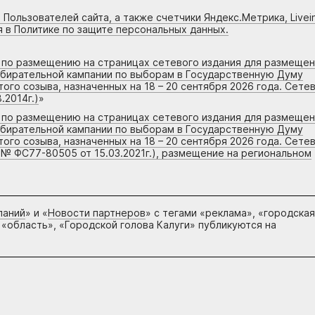
 Пользователей сайта, а также счетчики Яндекс.Метрика, Livein
я в Политике по защите персональных данных.
г по размещению на страницах сетевого издания для размеще
збирательной кампании по выборам в Государственную Думу
го созыва, назначенных на 18 – 20 сентября 2026 года. Сете
.2014г.)
»
г по размещению на страницах сетевого издания для размеще
збирательной кампании по выборам в Государственную Думу
го созыва, назначенных на 18 – 20 сентября 2026 года. Сете
 № ФС77-80505 от 15.03.2021г.), размещение на региональном
паний
» и «
Новости партнеров
» с тегами «реклама», «городская
 «область», «Городской голова Калуги» публикуются на