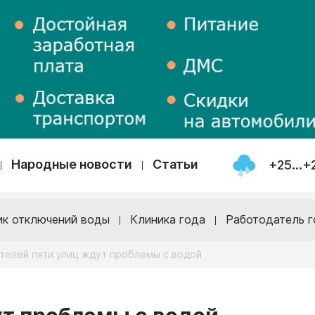
Народные новости
Статьи
+25...+
ик отключений воды
Клиника года
Работодатель г
телей пяти улиц ждут проблемы с водой