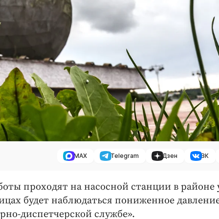
MAX
Telegram
Дзен
ВК
аботы проходят на насосной станции в районе
улицах будет наблюдаться пониженное давлени
рно-диспетчерской службе».