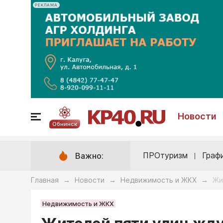
РЕКЛАМА
Новости
Обнинск
ПРОтуризм
Граф
Важно:
Главная
Новости
Недвижимость и ЖКХ
Жи
→
→
→
Недвижимость и ЖКХ