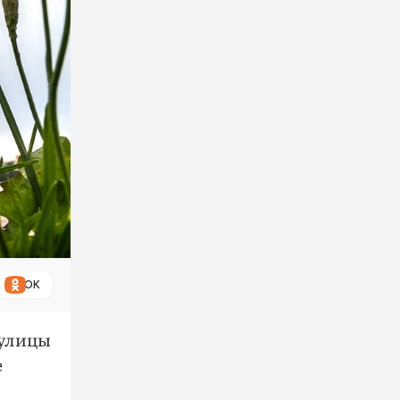
ОК
 улицы
е