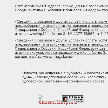
Сайт использует IP адреса, cookie, данные геолокации
Google-анатилика. Условия использования содержатс
«
Сведения о размере и других условиях оплаты услу
предвыборных, агитационных материалов в период и
Федерального Собрания Российской Федерации девято
издание www.kp40.ru (св-во Эл № ФС77-58967 от 11.08
«
Сведения о размере и других условиях оплаты услу
предвыборных, агитационных материалов в период и
Федерального Собрания Российской Федерации девято
издание «Комсомольская правда» www.kp.ru (св-во Эл
сегменте сайта: www.kaluga.kp.ru
»
Новости, размещенные в рубриках «
Новости ком
дума», «законодательное собрание», «политика»,
договорной, рекламно-информационной основе.