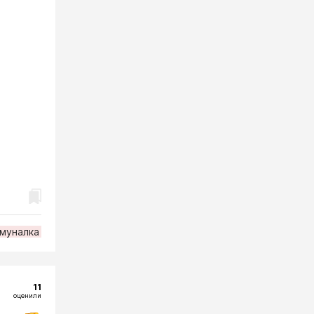
муналка
11
оценили