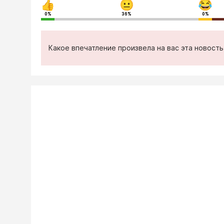
0%
36%
0%
Какое впечатление произвела на вас эта новост