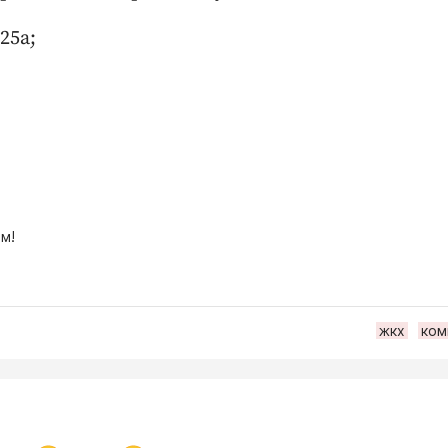
25а;
м!
жкх
ком