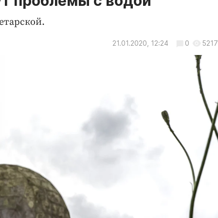
т проблемы с водой
етарской.
21.01.2020, 12:24
0
5217