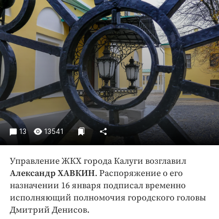
Криминал
Культура
Недвижимость и ЖКХ
Образование
Общество
Погода
Праздники
Происшествия
Спорт
13
13541
Экономика и бизнес
ПРОЕКТЫ
Управление ЖКХ города Калуги возглавил
Александр ХАВКИН
. Распоряжение о его
Блоги
назначении 16 января подписал временно
Издания
исполняющий полномочия городского головы
Медиаперсона
Дмитрий Денисов.