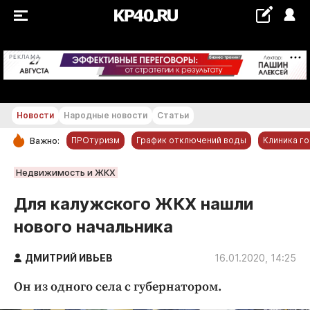
+28 °С
РЕКЛАМА
Новости
Народные новости
Статьи
ПРОтуризм
График отключений воды
Клиника г
Важно:
РУБРИКИ
Недвижимость и ЖКХ
Обнинск
Для калужского ЖКХ нашли
Новости компаний
нового начальника
Статьи
Народные новости
ДМИТРИЙ ИВЬЕВ
16.01.2020, 14:25
Авто и транспорт
Он из одного села с губернатором.
Благоустройство