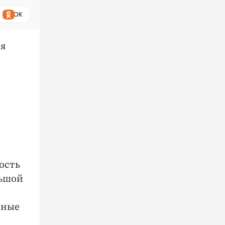
ОК
ля
ость
льшой
зные