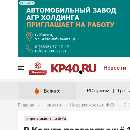
РЕКЛАМА
Новости
Обнинск
ПРОтуризм
Граф
Важно:
Главная
Новости
Недвижимость и ЖКХ
В 
→
→
→
Недвижимость и ЖКХ