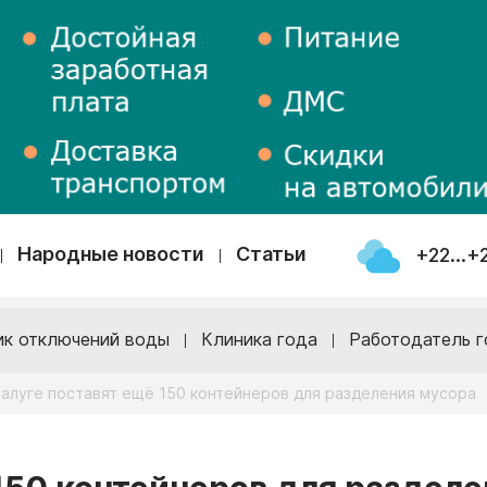
Народные новости
Статьи
+22...+
ик отключений воды
Клиника года
Работодатель г
Калуге поставят ещё 150 контейнеров для разделения мусора