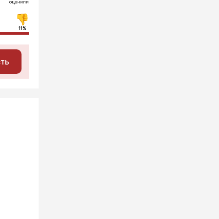
оценили
11%
сть