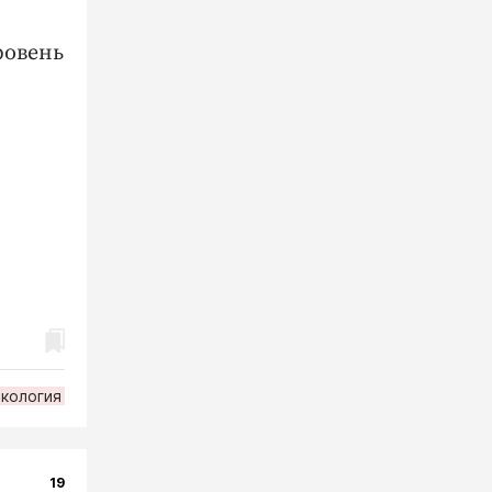
ровень
экология
19