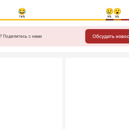
74%
0%
0%
Обсудить ново
ь? Поделитесь с нами