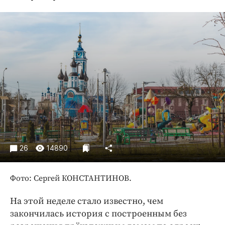
Криминал
Культура
Недвижимость и ЖКХ
Образование
Общество
Погода
Праздники
Происшествия
Спорт
Экономика и бизнес
26
14890
ПРОЕКТЫ
Фото: Сергей КОНСТАНТИНОВ.
Блоги
Издания
На этой неделе стало известно, чем
Медиаперсона
закончилась история с построенным без