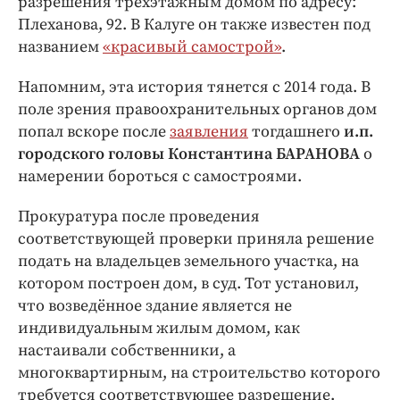
разрешения трёхэтажным домом по адресу:
Интересное чтиво
Плеханова, 92. В Калуге он также известен под
Клиника года
названием
«красивый самострой»
.
Бренд года
Работодатель года
Напомним, эта история тянется с 2014 года. В
поле зрения правоохранительных органов дом
попал вскоре после
заявления
тогдашнего
и.п.
городского головы Константина БАРАНОВА
о
намерении бороться с самостроями.
Прокуратура после проведения
соответствующей проверки приняла решение
подать на владельцев земельного участка, на
котором построен дом, в суд. Тот установил,
что возведённое здание является не
индивидуальным жилым домом, как
настаивали собственники, а
многоквартирным, на строительство которого
требуется соответствующее разрешение.