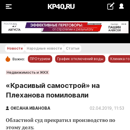
+12...+13 °С
РЕКЛАМА
Новости
Народные новости
Статьи
ПРОтуризм
График отключений воды
Клиника г
Важно:
РУБРИКИ
Недвижимость и ЖКХ
Обнинск
«Красивый самострой» на
Новости компаний
Плеханова помиловали
Статьи
Народные новости
ОКСАНА ИВАНОВА
02.04.2019, 11:53
Авто и транспорт
Областной суд прекратил производство по
Благоустройство
этому делу.