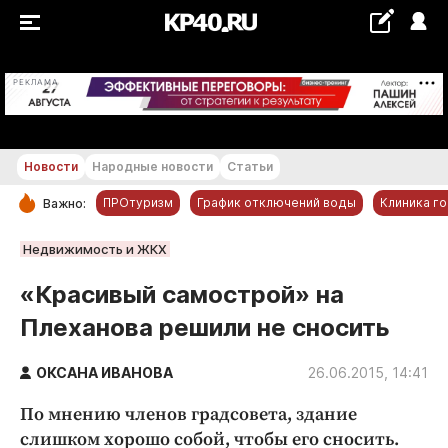
+17...+18 °С
РЕКЛАМА
Новости
Народные новости
Статьи
ПРОтуризм
График отключений воды
Клиника г
Важно:
РУБРИКИ
Недвижимость и ЖКХ
Обнинск
«Красивый самострой» на
Новости компаний
Плеханова решили не сносить
Статьи
Народные новости
ОКСАНА ИВАНОВА
26.06.2015, 14:41
Авто и транспорт
По мнению членов градсовета, здание
Благоустройство
слишком хорошо собой, чтобы его сносить.