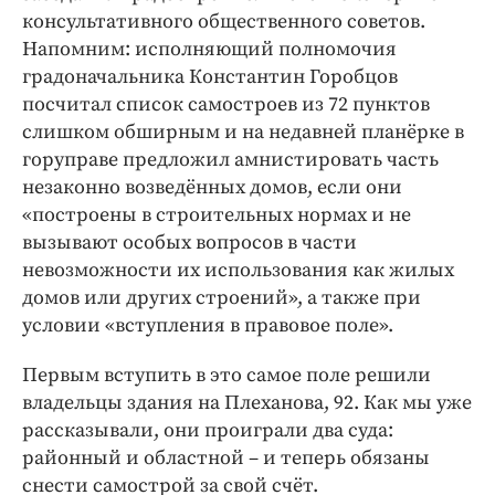
Интересное чтиво
консультативного общественного советов.
Клиника года
Напомним: исполняющий полномочия
Бренд года
градоначальника Константин Горобцов
посчитал список самостроев из 72 пунктов
Работодатель года
слишком обширным и на недавней планёрке в
горуправе предложил амнистировать часть
незаконно возведённых домов, если они
«построены в строительных нормах и не
вызывают особых вопросов в части
невозможности их использования как жилых
домов или других строений», а также при
условии «вступления в правовое поле».
Первым вступить в это самое поле решили
владельцы здания на Плеханова, 92. Как мы уже
рассказывали, они проиграли два суда:
районный и областной – и теперь обязаны
снести самострой за свой счёт.